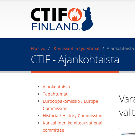
Etusivu
Komissiot ja työryhmät
Ajankohtaista
CTIF - Ajankohtaista
Ajankohtaista
Tapahtumat
Var
Eurooppakomissio / Europe
Commission
vali
Historia / History Commission
Kansallinen komitea/National
committee