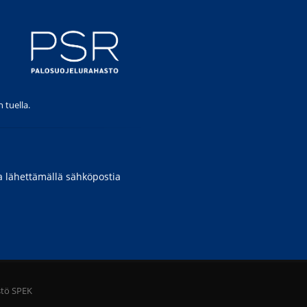
 tuella.
a lähettämällä sähköpostia
stö SPEK