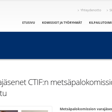
Yhteydenotto
S
ETUSIVU
KOMISSIOT JA TYÖRYHMÄT
KILPAILUTOIM
ajäsenet CTIF:n metsäpalokomissi
ttu
Metsäpalokomission varajäse