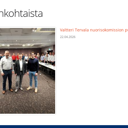
nkohtaista
Valtteri Tervala nuorisokomission 
22.04.2026