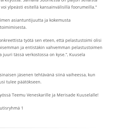
oi ylpeästi esitellä kansainvälisillä foorumeilla."
oimen asiantuntijuutta ja kokemusta
toimimisesta.
reettista työtä sen eteen, että pelastustoimi olisi
toisemman ja entistäkin vahvemman pelastustoimen
a juuri tässä verkostossa on kyse.”, Kuusela
sinaisen jäsenen tehtävänä siinä vaiheessa, kun
usi tulee päätökseen.
työssä Teemu Veneskarille ja Merisade Kuuselalle!
utisryhmä 1