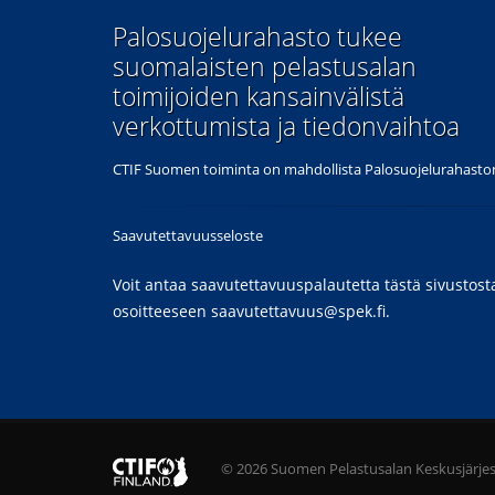
​Palosuojelurahasto tukee
suomalaisten pelastusalan
toimijoiden kansainvälistä
verkottumista ja tiedonvaihtoa
CTIF Suomen toiminta on mahdollista Palosuojelurahaston
Saavutettavuusseloste
Voit antaa saavutettavuuspalautetta tästä sivustost
osoitteeseen
saavutettavuus@spek.fi
.
© 2026 Suomen Pelastusalan Keskusjärje