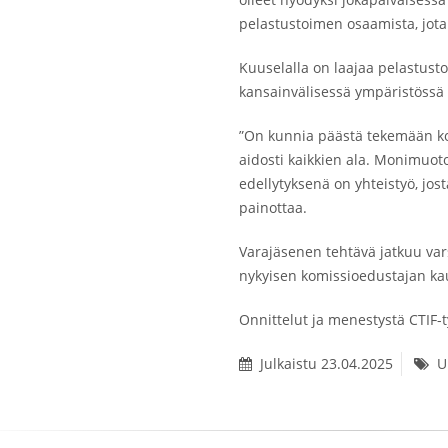
pelastustoimen osaamista, jota v
Kuuselalla on laajaa pelastust
kansainvälisessä ympäristössä 
”On kunnia päästä tekemään konk
aidosti kaikkien ala. Monimuo
edellytyksenä on yhteistyö, jost
painottaa.
Varajäsenen tehtävä jatkuu var
nykyisen komissioedustajan ka
Onnittelut ja menestystä CTIF-
Julkaistu 23.04.2025
U