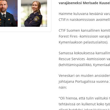
varajäseneksi Merisade Kuuse
Haimme kuluvana keväänä vara
CTIF:n naiskomissioon avoimel
CTIF Suomen kansallinen komit
Forest Fires -komissioon varaj
Kymenlaakson pelastuslaitos).
Samassa kokouksessa kansallin
Rescue Services -komissioon v
(kehittämispäällikkö, Kymenlaak
Veneskari on muiden ansioide
johtajana Portugalissa vuonna
näin:
"Oli hienoa, että tulin valituks
tehtävissä on kulkenut koko ty
olleet hyödyksi jokapäiväisessä