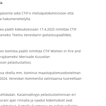
la
jäsentä sekä CTIF:n metsäpalokomissioon että
la hakumenettelyllä.
ea päätti kokouksessaan 17.4.2025 nimittää CTIF
äseneksi Teemu Veneskarin (pelastuspäällikkö,
en komitea päätti nimittää CTIF Women in Fire and
arajäseneksi Merisade Kuuselan
son pelastuslaitos).
nsa ohella mm. toiminut maastopalomuodostelman
 2024. Veneskari kommentoi valintaansa tuoreeltaan
i tehtävään. Kasainvälisyys pelastustoiminnan eri
öurani ajan rinnalla ja saadut kokemukset ovat
 arkityössä. Samalla Suomessa on paljon sellaista