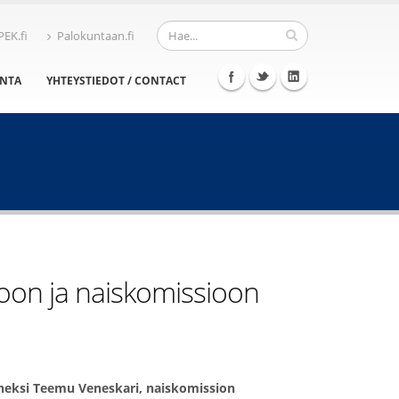
PEK.fi
Palokuntaan.fi
INTA
YHTEYSTIEDOT / CONTACT
oon ja naiskomissioon
neksi Teemu Veneskari, naiskomission