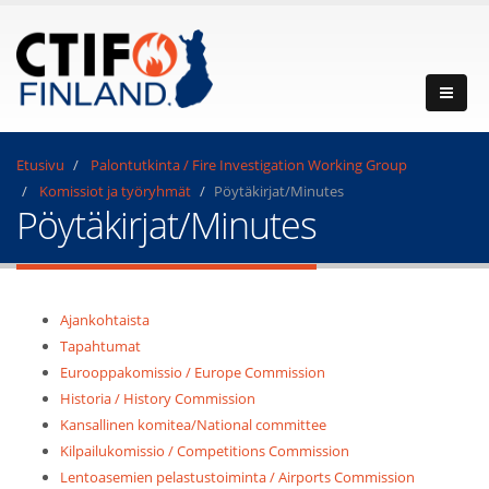
Etusivu
Palontutkinta / Fire Investigation Working Group
Komissiot ja työryhmät
Pöytäkirjat/Minutes
Pöytäkirjat/Minutes
Ajankohtaista
Tapahtumat
Eurooppakomissio / Europe Commission
Historia / History Commission
Kansallinen komitea/National committee
Kilpailukomissio / Competitions Commission
Lentoasemien pelastustoiminta / Airports Commission