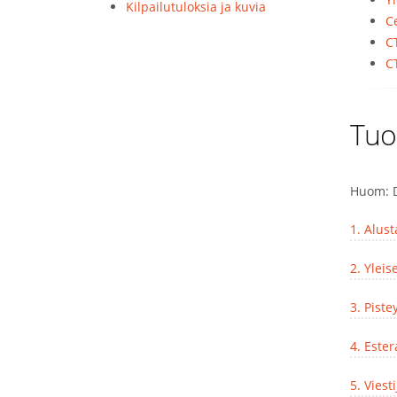
Kilpailutuloksia ja kuvia
Ce
C
C
Tuo
Huom: D
1. Alus
2. Yleis
3. Piste
4. Ester
5. Viest