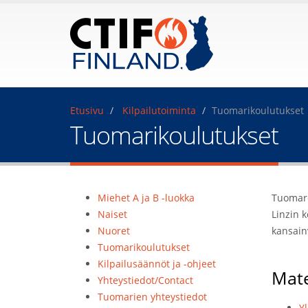
Etusivu
Kilpailutoiminta
Tuomarikoulutukset
Tuomarikoulutukset
Miehet A ja B -luokka
Tuomare
Naiset
Linzin 
Nuoret
kansain
Tuomarikoulutukset
Kilpailusäännöt ja -ohjeet
Mate
Yhteystiedot/Contact
Tuomarien yhteystiedot
Yl