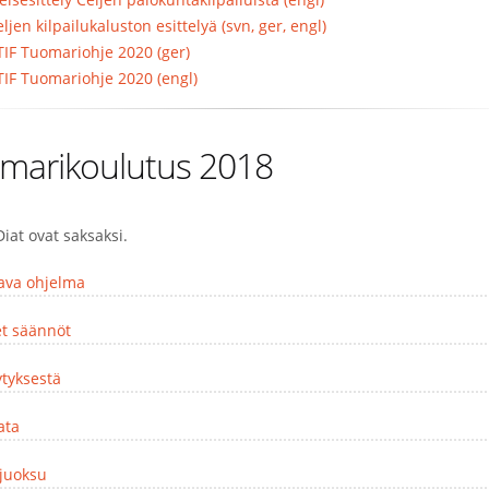
ljen kilpailukaluston esittelyä (svn, ger, engl)
TIF Tuomariohje 2020 (ger)
TIF Tuomariohje 2020 (engl)
marikoulutus 2018
iat ovat saksaksi.
tava ohjelma
et säännöt
ytyksestä
ata
ijuoksu