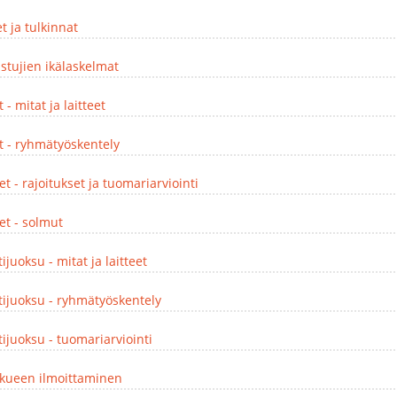
et ja tulkinnat
istujien ikälaskelmat
 - mitat ja laitteet
et - ryhmätyöskentely
et - rajoitukset ja tuomariarviointi
et - solmut
tijuoksu - mitat ja laitteet
stijuoksu - ryhmätyöskentely
tijuoksu - tuomariarviointi
kkueen ilmoittaminen