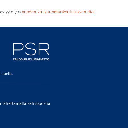
 löytyy myös
vuoden 2012 tuomarikoulutuksen diat
.
 tuella.
a lähettämällä sähköpostia