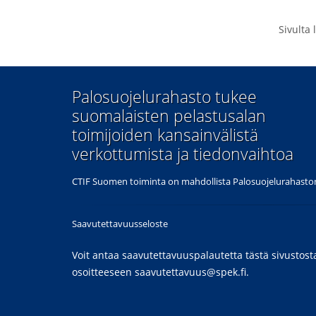
Sivulta
​Palosuojelurahasto tukee
suomalaisten pelastusalan
toimijoiden kansainvälistä
verkottumista ja tiedonvaihtoa
CTIF Suomen toiminta on mahdollista Palosuojelurahaston
Saavutettavuusseloste
Voit antaa saavutettavuuspalautetta tästä sivustost
osoitteeseen
saavutettavuus@spek.fi
.