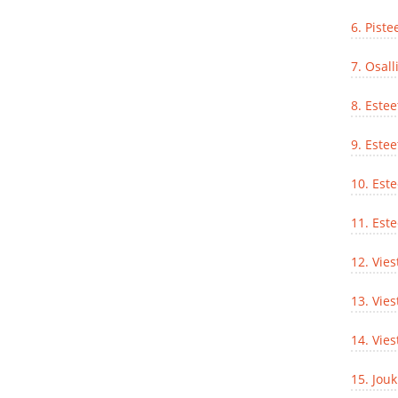
6. Piste
7. Osall
8. Esteet
9. Este
10. Este
11. Este
12. Vies
13. Vie
14. Vies
15. Jou