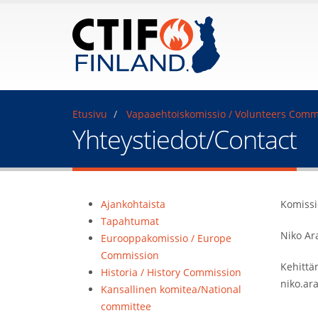
Etusivu
Vapaaehtoiskomissio / Volunteers Comm
Yhteystiedot/Contact
Ajankohtaista
Komissi
Tapahtumat
Niko Ar
Eurooppakomissio / Europe
Commission
Kehittä
Historia / History Commission
niko.ara
Kansallinen komitea/National
committee