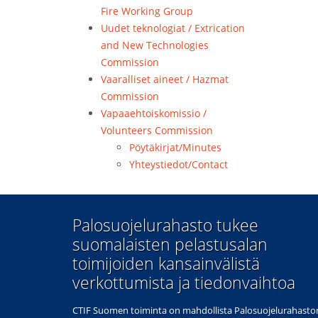
Fire Working Group
Uudet teknologiat / Extrication
and New Technologies
Commission
Vaaralliset aineet / Hazmat
Commission
Vapaaehtoiskomissio /
Volunteers Commission
Pöytäkirjat/Minutes
Yhteystiedot/Contact
​Palosuojelurahasto tukee
suomalaisten pelastusalan
toimijoiden kansainvälistä
verkottumista ja tiedonvaihtoa
CTIF Suomen toiminta on mahdollista Palosuojelurahaston