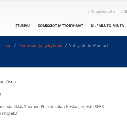
Yhteydenotto
S
ETUSIVU
KOMISSIOT JA TYÖRYHMÄT
KILPAILUTOIMINTA
ission
Komissiot ja työryhmät
Yhteystiedot/Contact
on jäsen
a
mispäällikkö, Suomen Pelastusalan Keskusjärjestö SPEK
(at)spek.fi