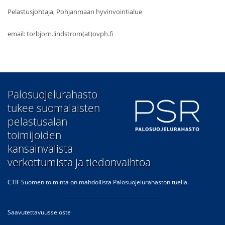
Pelastusjohtaja, Pohjanmaan hyvinvointialue
email: torbjorn.lindstrom(at)ovph.fi
​Palosuojelurahasto
tukee suomalaisten
pelastusalan
toimijoiden
kansainvälistä
verkottumista ja tiedonvaihtoa
CTIF Suomen toiminta on mahdollista Palosuojelurahaston tuella.
Saavutettavuusseloste