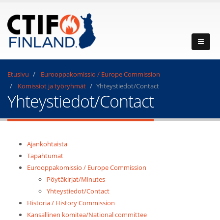
Etusivu
Eurooppakomissio / Europe Commission
Komissiot ja työryhmät
Yhteystiedot/Contact
Yhteystiedot/Contact
Ajankohtaista
Tapahtumat
Eurooppakomissio / Europe Commission
Pöytäkirjat/Minutes
Yhteystiedot/Contact
Historia / History Commission
Kansallinen komitea/National committee