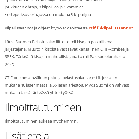
joukkueenjohtaja, 8 kilpailijaa ja 1 varamies
• estejuoksuviesti, jossa on mukana 9 kilpailijaa
Kilpailusäännöt ja ohjeet löytyvät osoitteesta
ctif.fi/kilpailusaannot
Länsi-Suomen Pelastusalan liitto toimii kisojen paikallisena
järjestäjänä. Muutoin kisoista vastaavat kansallinen CTIF-komitea ja
SPEK. Tärkeänä kisojen mahdollistajana toimii Palosuojelurahasto
(PSR).
CTIF on kansainvälinen palo- ja pelastusalan järjestö, jossa on
mukana 40 jäsenmaata ja 56 jäsenjärjestöä. Myös Suomi on vahvasti
mukana tässä tärkeässä yhteistyössä.
Ilmoittautuminen
Ilmoittautuminen aukeaa myöhemmin.
Lisätietoja