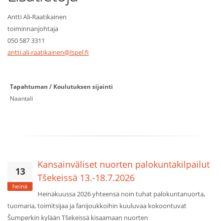
Antti Ali-Raatikainen
toiminnanjohtaja
050 587 3311
antti.ali-raatikainen@lspel.fi
Tapahtuman / Koulutuksen sijainti
Naantali
Kansainväliset nuorten palokuntakilpailut
13
Tšekeissä 13.-18.7.2026
heinä
Heinäkuussa 2026 yhteensä noin tuhat palokuntanuorta,
tuomaria, toimitsijaa ja fanijoukkoihin kuuluvaa kokoontuvat
Šumperkin kylään Tšekeissä kisaamaan nuorten