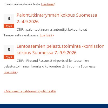
maailmanmestaruudesta.
Lue lisää
Palontutkintaryhmän kokous Suomessa
3
2.-4.9.2026
syys
CTIF:n palontutkinnan asiantuntijat kokoontuvat
Tampereella syyskuussa.
Lue lisää
Lentoasemien pelastustoiminta -komission
8
kokous Suomessa 7.-9.9.2026
syys
CTIF:n Fire and Rescue at Airports eli lentoasemien
pelastustoiminnan komissio kokoontuu tänä vuonna Suomessa.
Lue lisää
» Menneet tapahtumat löydät täältä