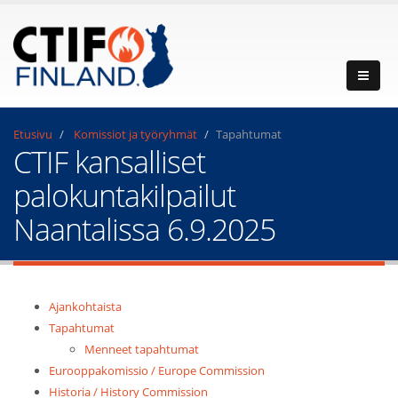
Etusivu
Komissiot ja työryhmät
Tapahtumat
CTIF kansalliset
palokuntakilpailut
Naantalissa 6.9.2025
Ajankohtaista
Tapahtumat
Menneet tapahtumat
Eurooppakomissio / Europe Commission
Historia / History Commission