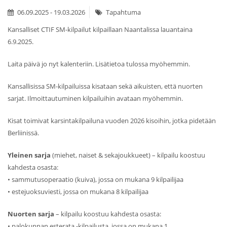
06.09.2025 - 19.03.2026
Tapahtuma
Kansalliset CTIF SM-kilpailut kilpaillaan Naantalissa lauantaina
6.9.2025.
Laita päivä jo nyt kalenteriin. Lisätietoa tulossa myöhemmin.
Kansallisissa SM-kilpailuissa kisataan sekä aikuisten, että nuorten
sarjat. Ilmoittautuminen kilpailuihin avataan myöhemmin.
Kisat toimivat karsintakilpailuna vuoden 2026 kisoihin, jotka pidetään
Berliinissä.
Yleinen sarja
(miehet, naiset & sekajoukkueet) – kilpailu koostuu
kahdesta osasta:
• sammutusoperaatio (kuiva), jossa on mukana 9 kilpailijaa
• estejuoksuviesti, jossa on mukana 8 kilpailijaa
Nuorten sarja
– kilpailu koostuu kahdesta osasta:
• palokunnan esterata -kilpailusta, jossa on mukana 1