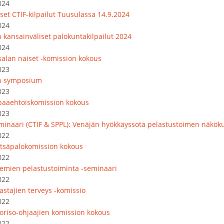
024
set CTIF-kilpailut Tuusulassa 14.9.2024
024
 kansainväliset palokuntakilpailut 2024
024
salan naiset -komission kokous
023
n symposium
023
paaehtoiskomission kokous
023
minaari (CTIF & SPPL): Venäjän hyökkäyssota pelastustoimen näkök
022
tsäpalokomission kokous
022
emien pelastustoiminta -seminaari
022
astajien terveys -komissio
022
oriso-ohjaajien komission kokous
022