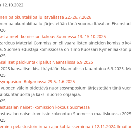
u 12.10.2022
nen palokuntakilpailu Itävallassa 22.-26.7.2026
nen palokuntakilpailu järjestetään tänä vuonna Itävallan Eisenstad
026
iset aineet -komission kokous Suomessa 13.-15.10.2025
zardous Material Commission eli vaarallisten aineiden komissio k
a. Suomen edustaja komissiossa on Timo Kuossari Kymenlaakson pe
025
salliset palokuntakilpailut Naantalissa 6.9.2025
2025 kansalliset kisat käydään Naantalissa lauantaina 6.9.2025. Mu
025
symposium Bulgariassa 29.5.-1.6.2025
vuoden välein pidettävä nuorisosymposium järjestetään tänä vuon
alokuntanuorta ja kaksi nuoriso-ohjaajaa.
025
lastusalan naiset -komission kokous Suomessa
lastusalan naiset-komissio kokoontuu Suomessa maaliskuussa 2025
025
emien pelastustoiminnan ajankohtaisseminaari 12.11.2024 Ilmail