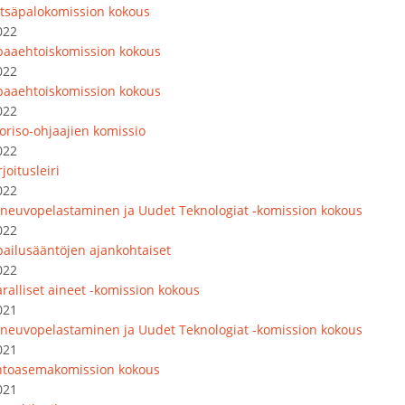
tsäpalokomission kokous
022
paaehtoiskomission kokous
022
paaehtoiskomission kokous
022
oriso-ohjaajien komissio
022
joitusleiri
022
oneuvopelastaminen ja Uudet Teknologiat -komission kokous
022
lpailusääntöjen ajankohtaiset
022
ralliset aineet -komission kokous
021
oneuvopelastaminen ja Uudet Teknologiat -komission kokous
021
ntoasemakomission kokous
021