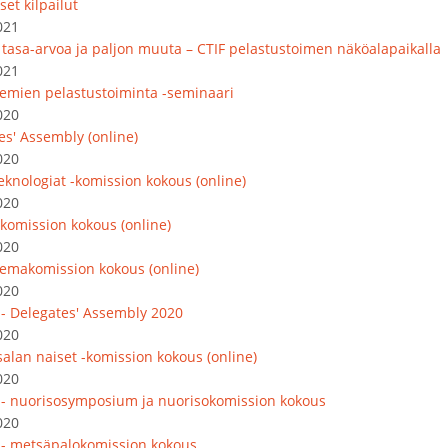
set kilpailut
021
, tasa-arvoa ja paljon muuta – CTIF pelastustoimen näköalapaikalla
021
emien pelastustoiminta -seminaari
020
es' Assembly (online)
020
eknologiat -komission kokous (online)
020
komission kokous (online)
020
emakomission kokous (online)
020
 - Delegates' Assembly 2020
020
salan naiset -komission kokous (online)
020
 - nuorisosymposium ja nuorisokomission kokous
020
 - metsäpalokomission kokous