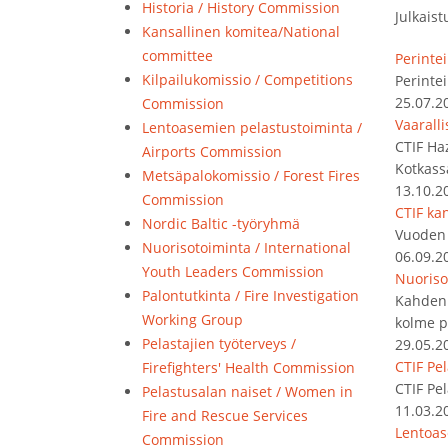
Historia / History Commission
Julkaist
Kansallinen komitea/National
committee
Perintei
Kilpailukomissio / Competitions
Perintei
25.07.2
Commission
Vaarall
Lentoasemien pelastustoiminta /
CTIF Ha
Airports Commission
Kotkass
Metsäpalokomissio / Forest Fires
13.10.2
Commission
CTIF kan
Nordic Baltic -työryhmä
Vuoden 
Nuorisotoiminta / International
06.09.2
Youth Leaders Commission
Nuoriso
Palontutkinta / Fire Investigation
Kahden 
Working Group
kolme p
Pelastajien työterveys /
29.05.2
CTIF Pe
Firefighters' Health Commission
CTIF Pe
Pelastusalan naiset / Women in
11.03.2
Fire and Rescue Services
Lentoas
Commission