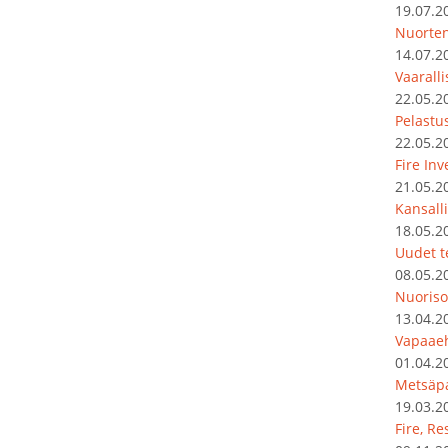
19.07.2
Nuorten
14.07.2
Vaarall
22.05.2
Pelastu
22.05.2
Fire In
21.05.2
Kansalli
18.05.2
Uudet t
08.05.2
Nuoriso
13.04.2
Vapaaeh
01.04.2
Metsäpa
19.03.2
Fire, R