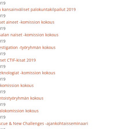
019
 kansainväliset palokuntakilpailut 2019
019
iset aineet -komission kokous
019
salan naiset -komission kokous
019
vestigation -työryhmän kokous
019
set CTIF-kisat 2019
019
eknologiat -komission kokous
019
komission kokous
019
toistyöryhmän kokous
019
lokomission kokous
019
escue & New Challenges -ajankohtaisseminaari