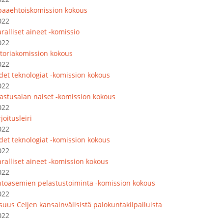
paaehtoiskomission kokous
022
ralliset aineet -komissio
022
storiakomission kokous
022
det teknologiat -komission kokous
022
lastusalan naiset -komission kokous
022
joitusleiri
022
det teknologiat -komission kokous
022
ralliset aineet -komission kokous
022
ntoasemien pelastustoiminta -komission kokous
022
isuus Celjen kansainvälisistä palokuntakilpailuista
022