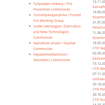
12.11.2
Tulipalojen ehkäisy / Fire
Kansalli
Prevention Commission
14.09.2
Tunnelipalotyöryhmä / Tunnel
Nuorten
Fire Working Group
21.07.2
Uudet teknologiat / Extrication
Pelastu
and New Technologies
11.06.2
Commission
Nuorte
18.05.2
Vaaralliset aineet / Hazmat
CTIF Va
Commission
02.05.2
Vapaaehtoiskomissio /
Jouluse
Volunteers Commission
13.12.2
CTIF Me
07.11.2
Lentoas
25.10.2
CTIF Pel
20.10.2
CTIF Nu
14.10.2