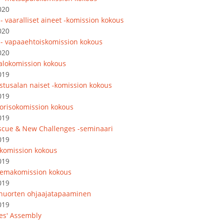
020
- vaaralliset aineet -komission kokous
020
 - vapaaehtoiskomission kokous
020
lokomission kokous
019
astusalan naiset -komission kokous
019
orisokomission kokous
019
escue & New Challenges -seminaari
019
akomission kokous
019
emakomission kokous
019
nuorten ohjaajatapaaminen
019
es' Assembly