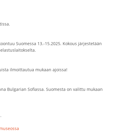
tissa.
okoontuu Suomessa 13.-15.2025. Kokous järjestetään
lastuslaitokselta.
ista ilmoittautua mukaan ajoissa!
na Bulgarian Sofiassa. Suomesta on valittu mukaan
.
umuseossa