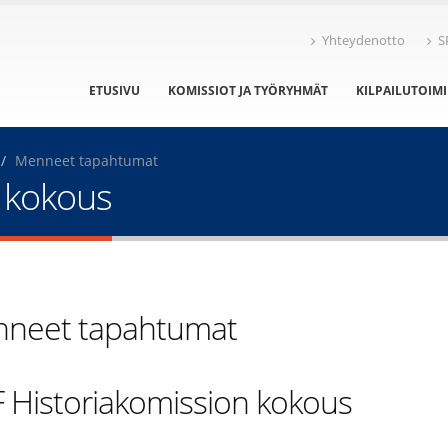
Yhteydenotto
S
ETUSIVU
KOMISSIOT JA TYÖRYHMÄT
KILPAILUTOIM
Menneet tapahtumat
n kokous
neet tapahtumat
F Historiakomission kokous