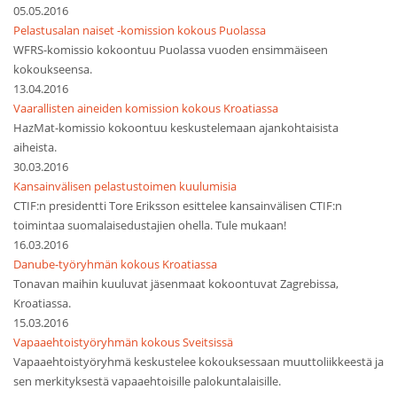
05.05.2016
Pelastusalan naiset -komission kokous Puolassa
WFRS-komissio kokoontuu Puolassa vuoden ensimmäiseen
kokoukseensa.
13.04.2016
Vaarallisten aineiden komission kokous Kroatiassa
HazMat-komissio kokoontuu keskustelemaan ajankohtaisista
aiheista.
30.03.2016
Kansainvälisen pelastustoimen kuulumisia
CTIF:n presidentti Tore Eriksson esittelee kansainvälisen CTIF:n
toimintaa suomalaisedustajien ohella. Tule mukaan!
16.03.2016
Danube-työryhmän kokous Kroatiassa
Tonavan maihin kuuluvat jäsenmaat kokoontuvat Zagrebissa,
Kroatiassa.
15.03.2016
Vapaaehtoistyöryhmän kokous Sveitsissä
Vapaaehtoistyöryhmä keskustelee kokouksessaan muuttoliikkeestä ja
sen merkityksestä vapaaehtoisille palokuntalaisille.