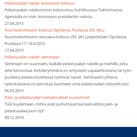
Pelastusalan naiset -komission kokous
Pelastusalan naiskomissio kokoontuu huhtikuussa Tukholmassa.
Agendalla on mm. komission presidentin valinta.
27.04.2015
Nuorisokomission kokous Opolessa, Puolassa (93. IJKL)
Nuorisokomission seuraava kokous (93. IJKL) järjestetään Opolessa,
Puolassa 17.-19.4.2015.
17.04.2015
Pelastusalan naiset -seminaari
Seminaari on suunnattu kaikille pelastusalan naisille ja miehille, joita
aihe kiinnostaa. Kohderyhmänä on erityisesti vapaaehtoisena tai työn
puolesta pelastustoimessa toimivat naiset. Seminaarin yhtenä
tarkoituksena on perustaa Suomeen oma pelastusalan naisverkosto.
06.03.2015
Palo- ja pelastusalan kansainväliset kuulumiset
Tule kuulemaan, mitkä asiat puhuttavat kansainvälistä palo- ja
pelastusalaa juuri nyt!
09.12.2014