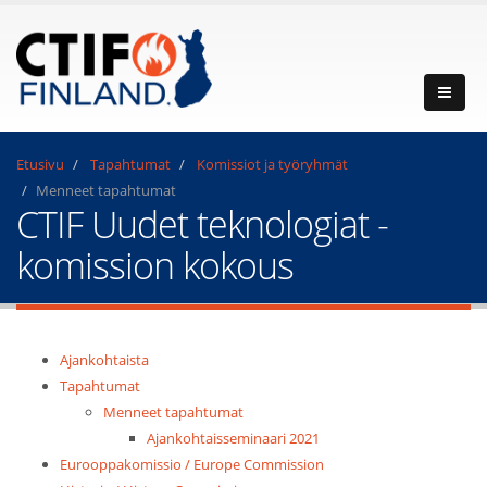
Etusivu
Tapahtumat
Komissiot ja työryhmät
Menneet tapahtumat
CTIF Uudet teknologiat -
komission kokous
Ajankohtaista
Tapahtumat
Menneet tapahtumat
Ajankohtaisseminaari 2021
Eurooppakomissio / Europe Commission