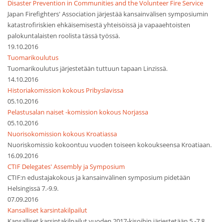
Disaster Prevention in Communities and the Volunteer Fire Service
Japan Firefighters' Association järjestää kansainvälisen symposiumin
katastrofiriskien ehkäisemisestä yhteisöissä ja vapaaehtoisten
palokuntalaisten roolista tässä työssä.
19.10.2016
Tuomarikoulutus
Tuomarikoulutus järjestetään tuttuun tapaan Linzissä.
14.10.2016
Historiakomission kokous Pribyslavissa
05.10.2016
Pelastusalan naiset -komission kokous Norjassa
05.10.2016
Nuorisokomission kokous Kroatiassa
Nuoriskomissio kokoontuu vuoden toiseen kokoukseensa Kroatiaan.
16.09.2016
CTIF Delegates' Assembly ja Symposium
CTIF:n edustajakokous ja kansainvälinen symposium pidetään
Helsingissä 7.-9.9.
07.09.2016
Kansalliset karsintakilpailut
Kansalliset karsintakilpailut vuoden 2017-kisoihin järjestetään 5.-7.8.