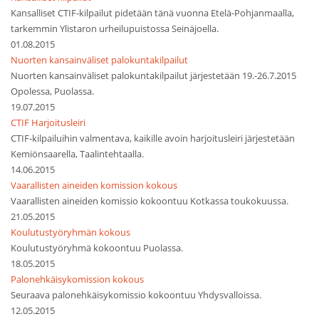
Kansalliset CTIF-kilpailut pidetään tänä vuonna Etelä-Pohjanmaalla,
tarkemmin Ylistaron urheilupuistossa Seinäjoella.
01.08.2015
Nuorten kansainväliset palokuntakilpailut
Nuorten kansainväliset palokuntakilpailut järjestetään 19.-26.7.2015
Opolessa, Puolassa.
19.07.2015
CTIF Harjoitusleiri
CTIF-kilpailuihin valmentava, kaikille avoin harjoitusleiri järjestetään
Kemiönsaarella, Taalintehtaalla.
14.06.2015
Vaarallisten aineiden komission kokous
Vaarallisten aineiden komissio kokoontuu Kotkassa toukokuussa.
21.05.2015
Koulutustyöryhmän kokous
Koulutustyöryhmä kokoontuu Puolassa.
18.05.2015
Palonehkäisykomission kokous
Seuraava palonehkäisykomissio kokoontuu Yhdysvalloissa.
12.05.2015