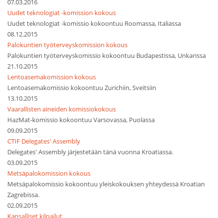
07.03.2016
Uudet teknologiat -komission kokous
Uudet teknologiat -komissio kokoontuu Roomassa, Italiassa
08.12.2015
Palokuntien työterveyskomission kokous
Palokuntien työterveyskomissio kokoontuu Budapestissa, Unkarissa
21.10.2015
Lentoasemakomission kokous
Lentoasemakomissio kokoontuu Zurichiin, Sveitsiin
13.10.2015
Vaarallisten aineiden komissiokokous
HazMat-komissio kokoontuu Varsovassa, Puolassa
09.09.2015
CTIF Delegates' Assembly
Delegates' Assembly järjestetään tänä vuonna Kroatiassa.
03.09.2015
Metsäpalokomission kokous
Metsäpalokomissio kokoontuu yleiskokouksen yhteydessä Kroatian
Zagrebissa.
02.09.2015
Kansalliset kilpailut