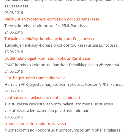
Taivassalossa.
05.08.2016
Palokuntien työterveys -komission kokous Ranskassa
Terveyskomissio kokoontuu 24.-25.6. Pariisissa.
24.06.2016
Tulipalojen ehkäisy -komission kokous Englannissa
Tulipalojen ehkäisy -komissio kokoontuu kesäkuussa Lontoossa.
13.06.2016
Uudet teknologiat -komission kokous Ranskassa
EANT-komissio kokoontuu Ranskan Tekniikkapäivien yhteydessä
24.05.2016
CTIF harjoitusleiri Hämeenkoskella
Herralan VPK järjestää harjoitusleirin yhdessä Kosken VPK:n kanssa.
21.05.2016
Lentoasemien pelastustoiminta -seminaari
Tilaisuudessa keskustellaan mm. pelastustoimen uudistuksen
vaikutuksesta lentoasemien pelastustoimintaan.
18.05.2016
Nuorisokomission kokous Italiassa
Nuorisokomissio kokoontuu nuorisosymposiumin ohella Italiassa.