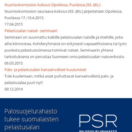
Nuorisokomission kokous Opolessa, Puolassa (93. IJKL)
Nuorisokomission seuraava kokous (93. IJKL) järjestetään Opolessa,
Puolassa 17.-19.4.2015.
17.04.2015
Pelastusalan naiset -seminaari
Seminaari on suunnattu kaikille pelastusalan naisille ja miehille, joita
aihe kiinnostaa. Kohderyhmänä on erityisesti vapaaehtoisena tai työn
puolesta pelastustoimessa toimivat naiset. Seminaarin yhtenä
tarkoituksena on perustaa Suomeen oma pelastusalan naisverkosto.
06.03.2015
Palo- ja pelastusalan kansainväliset kuulumiset
Tule kuulemaan, mitkä asiat puhuttavat kansainvälistä palo- ja
pelastusalaa juuri nyt!
09.12.2014
​Palosuojelurahasto
tukee suomalaisten
pelastusalan