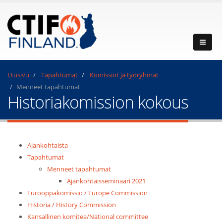
Etusivu
Tapahtumat
Komissiot ja työryhmät
Menneet tapahtumat
Historiakomission kokous
Ajankohtaista
Tapahtumat
Menneet tapahtumat
Ajankohtaisseminaari 2021
Eurooppakomissio / Europe Commission
Historia / History Commission
Kansallinen komitea/National committee