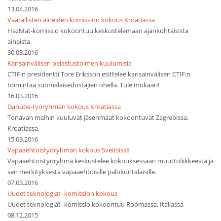
13.04.2016
Vaarallisten aineiden komission kokous Kroatiassa
HazMat-komissio kokoontuu keskustelemaan ajankohtaisista
aiheista.
30.03.2016
Kansainvälisen pelastustoimen kuulumisia
CTIF:n presidentti Tore Eriksson esittelee kansainvälisen CTIF:n
toimintaa suomalaisedustajien ohella. Tule mukaan!
16.03.2016
Danube-työryhmän kokous Kroatiassa
Tonavan maihin kuuluvat jäsenmaat kokoontuvat Zagrebissa,
Kroatiassa.
15.03.2016
Vapaaehtoistyöryhmän kokous Sveitsissä
Vapaaehtoistyöryhmä keskustelee kokouksessaan muuttoliikkeestä ja
sen merkityksestä vapaaehtoisille palokuntalaisille.
07.03.2016
Uudet teknologiat -komission kokous
Uudet teknologiat -komissio kokoontuu Roomassa, Italiassa
08.12.2015