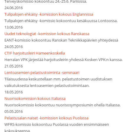
Terveyskomissio kokoontuu 24.-25.6. Pariisissa.
24.06.2016
Tulipalojen ehkäisy -komission kokous Englannissa
Tulipalojen ehkäisy -komissio kokoontuu kesäkuussa Lontoossa.
13.06.2016
Uudet teknologiat -komission kokous Ranskassa
EANT-komissio kokoontuu Ranskan Tekniikkapäivien yhteydessä
24.05.2016
CTIF harjoitusleiri Hämeenkoskella
Herralan VPK järjestää harjoitusleirin yhdessä Kosken VPK:n kanssa.
21.05.2016
Lentoasemien pelastustoiminta -seminaari
Tilaisuudessa keskustellaan mm. pelastustoimen uudistuksen
vaikutuksesta lentoasemien pelastustoimintaan.
18.05.2016
Nuorisokomission kokous Italiassa
Nuorisokomissio kokoontuu nuorisosymposiumin ohella Italiassa.
05.05.2016
Pelastusalan naiset -komission kokous Puolassa
WFRS-komissio kokoontuu Puolassa vuoden ensimmäiseen
kokoukseensa.