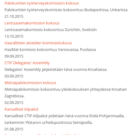
Palokuntien työterveyskomission kokous
Palokuntien työterveyskomissio kokoontuu Budapestissa, Unkarissa
21.10.2015
Lentoasemakomission kokous
Lentoasemakomissio kokoontuu Zurichiin, Sveitsiin
13.10.2015
Vaarallisten aineiden komissiokokous
HazMat-komissio kokoontuu Varsovassa, Puolassa
09.09.2015
CTIF Delegates' Assembly
Delegates' Assembly järjestetään tänä vuonna Kroatiassa.
03.09.2015
Metsäpalokomission kokous
Metsäpalokomissio kokoontuu yleiskokouksen yhteydessä Kroatian
Zagrebissa.
02.09.2015
Kansalliset kilpailut
Kansalliset CTIF-kilpailut pidetään tänä vuonna Etelä-Pohjanmaalla,
tarkemmin Ylistaron urheilupuistossa Seinäjoella.
01.08.2015