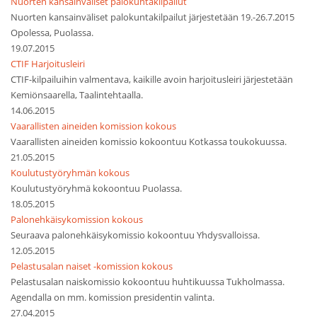
Nuorten kansainväliset palokuntakilpailut
Nuorten kansainväliset palokuntakilpailut järjestetään 19.-26.7.2015
Opolessa, Puolassa.
19.07.2015
CTIF Harjoitusleiri
CTIF-kilpailuihin valmentava, kaikille avoin harjoitusleiri järjestetään
Kemiönsaarella, Taalintehtaalla.
14.06.2015
Vaarallisten aineiden komission kokous
Vaarallisten aineiden komissio kokoontuu Kotkassa toukokuussa.
21.05.2015
Koulutustyöryhmän kokous
Koulutustyöryhmä kokoontuu Puolassa.
18.05.2015
Palonehkäisykomission kokous
Seuraava palonehkäisykomissio kokoontuu Yhdysvalloissa.
12.05.2015
Pelastusalan naiset -komission kokous
Pelastusalan naiskomissio kokoontuu huhtikuussa Tukholmassa.
Agendalla on mm. komission presidentin valinta.
27.04.2015