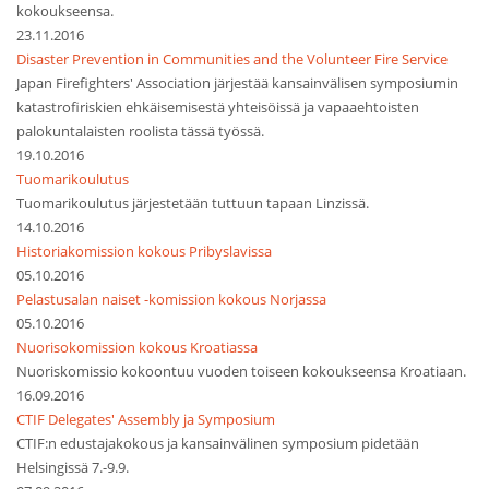
kokoukseensa.
23.11.2016
Disaster Prevention in Communities and the Volunteer Fire Service
Japan Firefighters' Association järjestää kansainvälisen symposiumin
katastrofiriskien ehkäisemisestä yhteisöissä ja vapaaehtoisten
palokuntalaisten roolista tässä työssä.
19.10.2016
Tuomarikoulutus
Tuomarikoulutus järjestetään tuttuun tapaan Linzissä.
14.10.2016
Historiakomission kokous Pribyslavissa
05.10.2016
Pelastusalan naiset -komission kokous Norjassa
05.10.2016
Nuorisokomission kokous Kroatiassa
Nuoriskomissio kokoontuu vuoden toiseen kokoukseensa Kroatiaan.
16.09.2016
CTIF Delegates' Assembly ja Symposium
CTIF:n edustajakokous ja kansainvälinen symposium pidetään
Helsingissä 7.-9.9.