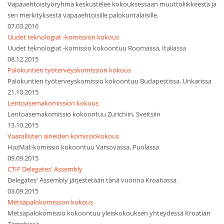
Vapaaehtoistyöryhmä keskustelee kokouksessaan muuttoliikkeestä ja
sen merkityksestä vapaaehtoisille palokuntalaisille.
07.03.2016
Uudet teknologiat -komission kokous
Uudet teknologiat -komissio kokoontuu Roomassa, Italiassa
08.12.2015
Palokuntien työterveyskomission kokous
Palokuntien työterveyskomissio kokoontuu Budapestissa, Unkarissa
21.10.2015
Lentoasemakomission kokous
Lentoasemakomissio kokoontuu Zurichiin, Sveitsiin
13.10.2015
Vaarallisten aineiden komissiokokous
HazMat-komissio kokoontuu Varsovassa, Puolassa
09.09.2015
CTIF Delegates' Assembly
Delegates' Assembly järjestetään tänä vuonna Kroatiassa.
03.09.2015
Metsäpalokomission kokous
Metsäpalokomissio kokoontuu yleiskokouksen yhteydessä Kroatian