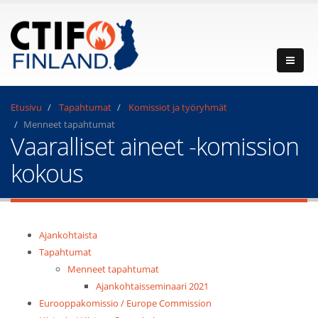
Etusivu
Tapahtumat
Komissiot ja työryhmät
Menneet tapahtumat
Vaaralliset aineet -komission
kokous
Ajankohtaista
Tapahtumat
Menneet tapahtumat
Ajankohtaisseminaari 2021
Eurooppakomissio / Europe Commission