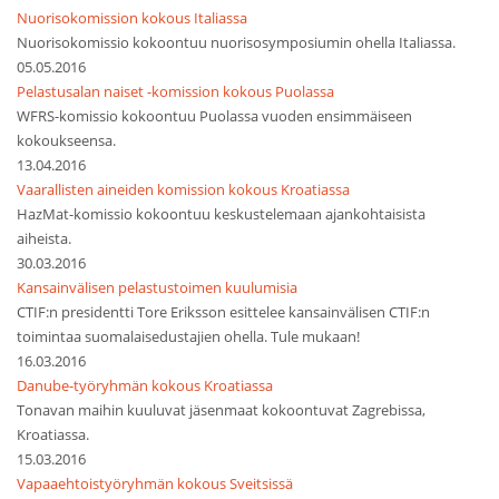
Nuorisokomission kokous Italiassa
Nuorisokomissio kokoontuu nuorisosymposiumin ohella Italiassa.
05.05.2016
Pelastusalan naiset -komission kokous Puolassa
WFRS-komissio kokoontuu Puolassa vuoden ensimmäiseen
kokoukseensa.
13.04.2016
Vaarallisten aineiden komission kokous Kroatiassa
HazMat-komissio kokoontuu keskustelemaan ajankohtaisista
aiheista.
30.03.2016
Kansainvälisen pelastustoimen kuulumisia
CTIF:n presidentti Tore Eriksson esittelee kansainvälisen CTIF:n
toimintaa suomalaisedustajien ohella. Tule mukaan!
16.03.2016
Danube-työryhmän kokous Kroatiassa
Tonavan maihin kuuluvat jäsenmaat kokoontuvat Zagrebissa,
Kroatiassa.
15.03.2016
Vapaaehtoistyöryhmän kokous Sveitsissä