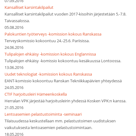
07.09.2016
Kansalliset karsintakilpailut
Kansalliset karsintakilpailut vuoden 2017-kisoihin järjestetään 5.-7.8.
Taivassalossa.
05.08.2016
Palokuntien työterveys -komission kokous Ranskassa
Terveyskomissio kokoontuu 24.-25.6. Pariisissa.
24.06.2016
Tulipalojen ehkäisy -komission kokous Englannissa
Tulipalojen ehkäisy -komissio kokoontuu kesäkuussa Lontoossa.
13.06.2016
Uudet teknologiat -komission kokous Ranskassa
EANT-komissio kokoontuu Ranskan Tekniikkapäivien yhteydessä
24.05.2016
CTIF harjoitusleiri Hämeenkoskella
Herralan VPK järjestää harjoitusleirin yhdessä Kosken VPK:n kanssa.
21.05.2016
Lentoasemien pelastustoiminta -seminaari
Tilaisuudessa keskustellaan mm. pelastustoimen uudistuksen
vaikutuksesta lentoasemien pelastustoimintaan.
18.05.2016