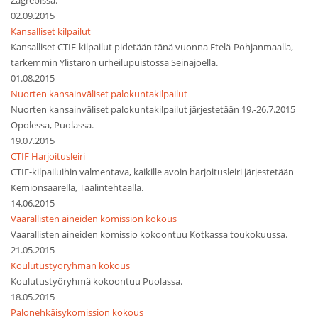
Zagrebissa.
02.09.2015
Kansalliset kilpailut
Kansalliset CTIF-kilpailut pidetään tänä vuonna Etelä-Pohjanmaalla,
tarkemmin Ylistaron urheilupuistossa Seinäjoella.
01.08.2015
Nuorten kansainväliset palokuntakilpailut
Nuorten kansainväliset palokuntakilpailut järjestetään 19.-26.7.2015
Opolessa, Puolassa.
19.07.2015
CTIF Harjoitusleiri
CTIF-kilpailuihin valmentava, kaikille avoin harjoitusleiri järjestetään
Kemiönsaarella, Taalintehtaalla.
14.06.2015
Vaarallisten aineiden komission kokous
Vaarallisten aineiden komissio kokoontuu Kotkassa toukokuussa.
21.05.2015
Koulutustyöryhmän kokous
Koulutustyöryhmä kokoontuu Puolassa.
18.05.2015
Palonehkäisykomission kokous