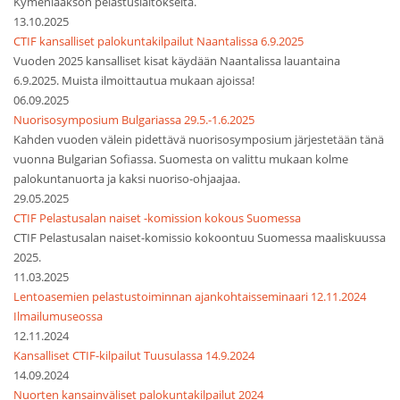
Kymenlaakson pelastuslaitokselta.
13.10.2025
CTIF kansalliset palokuntakilpailut Naantalissa 6.9.2025
Vuoden 2025 kansalliset kisat käydään Naantalissa lauantaina
6.9.2025. Muista ilmoittautua mukaan ajoissa!
06.09.2025
Nuorisosymposium Bulgariassa 29.5.-1.6.2025
Kahden vuoden välein pidettävä nuorisosymposium järjestetään tänä
vuonna Bulgarian Sofiassa. Suomesta on valittu mukaan kolme
palokuntanuorta ja kaksi nuoriso-ohjaajaa.
29.05.2025
CTIF Pelastusalan naiset -komission kokous Suomessa
CTIF Pelastusalan naiset-komissio kokoontuu Suomessa maaliskuussa
2025.
11.03.2025
Lentoasemien pelastustoiminnan ajankohtaisseminaari 12.11.2024
Ilmailumuseossa
12.11.2024
Kansalliset CTIF-kilpailut Tuusulassa 14.9.2024
14.09.2024
Nuorten kansainväliset palokuntakilpailut 2024