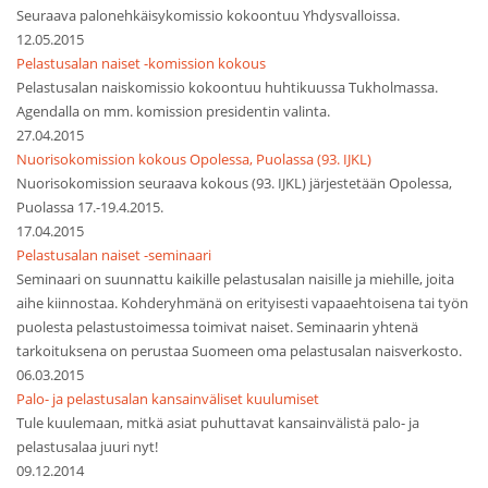
Seuraava palonehkäisykomissio kokoontuu Yhdysvalloissa.
12.05.2015
Pelastusalan naiset -komission kokous
Pelastusalan naiskomissio kokoontuu huhtikuussa Tukholmassa.
Agendalla on mm. komission presidentin valinta.
27.04.2015
Nuorisokomission kokous Opolessa, Puolassa (93. IJKL)
Nuorisokomission seuraava kokous (93. IJKL) järjestetään Opolessa,
Puolassa 17.-19.4.2015.
17.04.2015
Pelastusalan naiset -seminaari
Seminaari on suunnattu kaikille pelastusalan naisille ja miehille, joita
aihe kiinnostaa. Kohderyhmänä on erityisesti vapaaehtoisena tai työn
puolesta pelastustoimessa toimivat naiset. Seminaarin yhtenä
tarkoituksena on perustaa Suomeen oma pelastusalan naisverkosto.
06.03.2015
Palo- ja pelastusalan kansainväliset kuulumiset
Tule kuulemaan, mitkä asiat puhuttavat kansainvälistä palo- ja
pelastusalaa juuri nyt!
09.12.2014