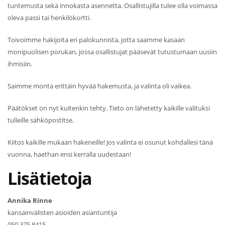
tuntemusta sekä innokasta asennetta. Osallistujilla tulee olla voimassa
oleva passi tai henkilökortti.
Toivoimme hakijoita eri palokunnista, jotta saamme kasaan
monipuolisen porukan, jossa osallistujat pääsevät tutustumaan uusiin
ihmisiin.
Saimme monta erittäin hyvää hakemusta, ja valinta oli vaikea.
Päätökset on nyt kuitenkin tehty. Tieto on lähetetty kaikille valituksi
tulleille sähköpostitse.
Kiitos kaikille mukaan hakeneille! Jos valinta ei osunut kohdallesi tänä
vuonna, haethan ensi kerralla uudestaan!
Lisätietoja
Annika Rinne
kansainvälisten asioiden asiantuntija
050 375 8415