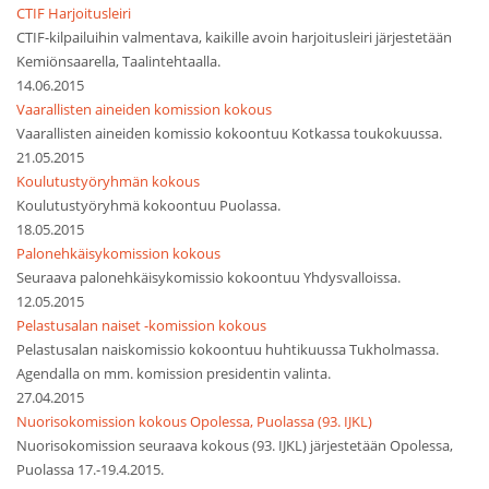
CTIF Harjoitusleiri
CTIF-kilpailuihin valmentava, kaikille avoin harjoitusleiri järjestetään
Kemiönsaarella, Taalintehtaalla.
14.06.2015
Vaarallisten aineiden komission kokous
Vaarallisten aineiden komissio kokoontuu Kotkassa toukokuussa.
21.05.2015
Koulutustyöryhmän kokous
Koulutustyöryhmä kokoontuu Puolassa.
18.05.2015
Palonehkäisykomission kokous
Seuraava palonehkäisykomissio kokoontuu Yhdysvalloissa.
12.05.2015
Pelastusalan naiset -komission kokous
Pelastusalan naiskomissio kokoontuu huhtikuussa Tukholmassa.
Agendalla on mm. komission presidentin valinta.
27.04.2015
Nuorisokomission kokous Opolessa, Puolassa (93. IJKL)
Nuorisokomission seuraava kokous (93. IJKL) järjestetään Opolessa,
Puolassa 17.-19.4.2015.