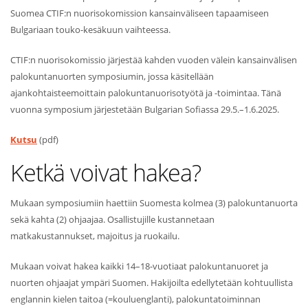
Suomea CTIF:n nuorisokomission kansainväliseen tapaamiseen
Bulgariaan touko-kesäkuun vaihteessa.
CTIF:n nuorisokomissio järjestää kahden vuoden välein kansainvälisen
palokuntanuorten symposiumin, jossa käsitellään
ajankohtaisteemoittain palokuntanuorisotyötä ja -toimintaa. Tänä
vuonna symposium järjestetään Bulgarian Sofiassa 29.5.–1.6.2025.
Kutsu
(pdf)
Ketkä voivat hakea?
Mukaan symposiumiin haettiin Suomesta kolmea (3) palokuntanuorta
sekä kahta (2) ohjaajaa. Osallistujille kustannetaan
matkakustannukset, majoitus ja ruokailu.
Mukaan voivat hakea kaikki 14–18-vuotiaat palokuntanuoret ja
nuorten ohjaajat ympäri Suomen. Hakijoilta edellytetään kohtuullista
englannin kielen taitoa (=kouluenglanti), palokuntatoiminnan