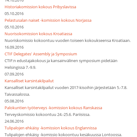
14.10.2016
Historiakomission kokous Pribyslavissa
05.10.2016
Pelastusalan naiset -komission kokous Norjassa
05.10.2016
Nuorisokomission kokous Kroatiassa
Nuoriskomissio kokoontuu vuoden toiseen kokoukseensa Kroatiaan.
16.09.2016
CTIF Delegates' Assembly ja Symposium
CTIF:n edustajakokous ja kansainvälinen symposium pidetään
Helsingissä 7.-9.9.
07.09.2016
Kansalliset karsintakilpailut
Kansalliset karsintakilpailut vuoden 2017-kisoihin järjestetään 5.-7.8.
Taivassalossa.
05.08.2016
Palokuntien työterveys -komission kokous Ranskassa
Terveyskomissio kokoontuu 24.-25.6. Pariisissa.
24.06.2016
Tulipalojen ehkäisy -komission kokous Englannissa
Tulipalojen ehkäisy -komissio kokoontuu kesäkuussa Lontoossa.