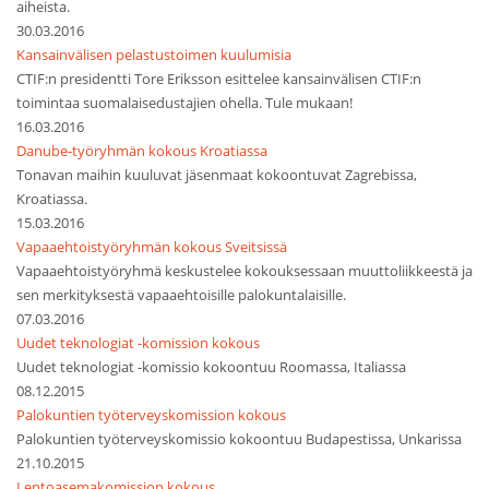
aiheista.
30.03.2016
Kansainvälisen pelastustoimen kuulumisia
CTIF:n presidentti Tore Eriksson esittelee kansainvälisen CTIF:n
toimintaa suomalaisedustajien ohella. Tule mukaan!
16.03.2016
Danube-työryhmän kokous Kroatiassa
Tonavan maihin kuuluvat jäsenmaat kokoontuvat Zagrebissa,
Kroatiassa.
15.03.2016
Vapaaehtoistyöryhmän kokous Sveitsissä
Vapaaehtoistyöryhmä keskustelee kokouksessaan muuttoliikkeestä ja
sen merkityksestä vapaaehtoisille palokuntalaisille.
07.03.2016
Uudet teknologiat -komission kokous
Uudet teknologiat -komissio kokoontuu Roomassa, Italiassa
08.12.2015
Palokuntien työterveyskomission kokous
Palokuntien työterveyskomissio kokoontuu Budapestissa, Unkarissa
21.10.2015
Lentoasemakomission kokous