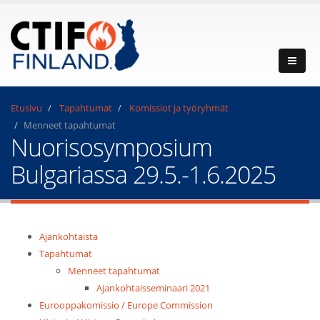
Etusivu
Tapahtumat
Komissiot ja työryhmät
Menneet tapahtumat
Nuorisosymposium
Bulgariassa 29.5.-1.6.2025
Ajankohtaista
Tapahtumat
Menneet tapahtumat
Ajankohtaisseminaari 2021
Eurooppakomissio / Europe Commission