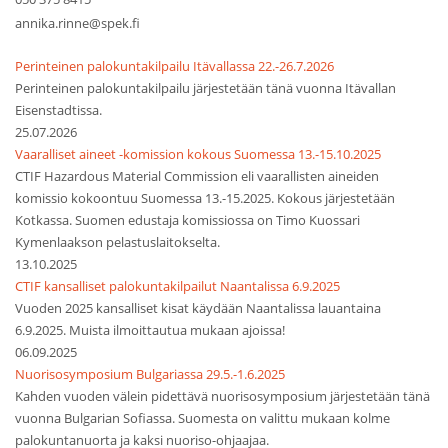
annika.rinne@spek.fi
Perinteinen palokuntakilpailu Itävallassa 22.-26.7.2026
Perinteinen palokuntakilpailu järjestetään tänä vuonna Itävallan
Eisenstadtissa.
25.07.2026
Vaaralliset aineet -komission kokous Suomessa 13.-15.10.2025
CTIF Hazardous Material Commission eli vaarallisten aineiden
komissio kokoontuu Suomessa 13.-15.2025. Kokous järjestetään
Kotkassa. Suomen edustaja komissiossa on Timo Kuossari
Kymenlaakson pelastuslaitokselta.
13.10.2025
CTIF kansalliset palokuntakilpailut Naantalissa 6.9.2025
Vuoden 2025 kansalliset kisat käydään Naantalissa lauantaina
6.9.2025. Muista ilmoittautua mukaan ajoissa!
06.09.2025
Nuorisosymposium Bulgariassa 29.5.-1.6.2025
Kahden vuoden välein pidettävä nuorisosymposium järjestetään tänä
vuonna Bulgarian Sofiassa. Suomesta on valittu mukaan kolme
palokuntanuorta ja kaksi nuoriso-ohjaajaa.