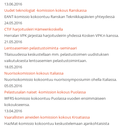
13.06.2016
Uudet teknologiat -komission kokous Ranskassa
EANT-komissio kokoontuu Ranskan Tekniikkapäivien yhteydessä
24.05.2016
CTIF harjoitusleiri Hämeenkoskella
Herralan VPK järjestää harjoitusleirin yhdessä Kosken VPK:n kanssa.
21.05.2016
Lentoasemien pelastustoiminta -seminaari
Tilaisuudessa keskustellaan mm. pelastustoimen uudistuksen
vaikutuksesta lentoasemien pelastustoimintaan.
18.05.2016
Nuorisokomission kokous Italiassa
Nuorisokomissio kokoontuu nuorisosymposiumin ohella Italiassa.
05.05.2016
Pelastusalan naiset -komission kokous Puolassa
WFRS-komissio kokoontuu Puolassa vuoden ensimmäiseen
kokoukseensa.
13.04.2016
Vaarallisten aineiden komission kokous Kroatiassa
HazMat-komissio kokoontuu keskustelemaan ajankohtaisista