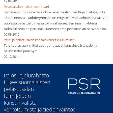
17.04.2015
Pelastusalan naiset -seminaari
Seminaari on suunnattu kaikille pelastusalan naisille ja miehille, joita
aihe kiinnostaa. Kohderyhmänä on erityisesti vapaaehtoisena tai työn
puolesta pelastustoimessa toimivat naiset. Seminaarin yhtenä
tarkoituksena on perustaa Suomeen oma pelastusalan naisverkosto.
06.03.2015
Palo- ja pelastusalan kansainväliset kuulumiset
Tule kuulemaan, mitkä asiat puhuttavat kansainvälistä palo- ja
pelastusalaa juuri nyt!
09.12.2014
​Palosuojelurahasto
tukee suomalaisten
pelastusalan
toimijoiden
kansainvälistä
verkottumista ja tiedonvaihtoa