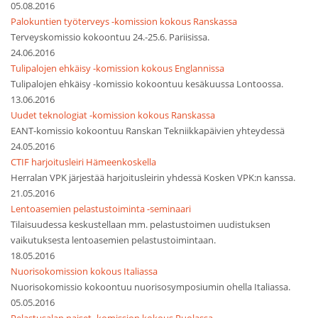
05.08.2016
Palokuntien työterveys -komission kokous Ranskassa
Terveyskomissio kokoontuu 24.-25.6. Pariisissa.
24.06.2016
Tulipalojen ehkäisy -komission kokous Englannissa
Tulipalojen ehkäisy -komissio kokoontuu kesäkuussa Lontoossa.
13.06.2016
Uudet teknologiat -komission kokous Ranskassa
EANT-komissio kokoontuu Ranskan Tekniikkapäivien yhteydessä
24.05.2016
CTIF harjoitusleiri Hämeenkoskella
Herralan VPK järjestää harjoitusleirin yhdessä Kosken VPK:n kanssa.
21.05.2016
Lentoasemien pelastustoiminta -seminaari
Tilaisuudessa keskustellaan mm. pelastustoimen uudistuksen
vaikutuksesta lentoasemien pelastustoimintaan.
18.05.2016
Nuorisokomission kokous Italiassa
Nuorisokomissio kokoontuu nuorisosymposiumin ohella Italiassa.
05.05.2016