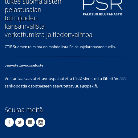
tukee suomalaisten
pelastusalan
toimijoiden
kansainvälistä
verkottumista ja tiedonvaihtoa
CTIF Suomen toiminta on mahdollista Palosuojelurahaston tuella.
Saavutettavuusseloste
Voit antaa saavutettavuuspalautetta tästä sivustosta lähettämällä
sähköpostia osoitteeseen
saavutettavuus@spek.fi
.
Seuraa meitä