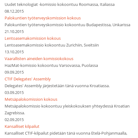
Uudet teknologiat -komissio kokoontuu Roomassa, Italiassa
08.12.2015
Palokuntien työterveyskomission kokous
Palokuntien työterveyskomissio kokoontuu Budapestissa, Unkarissa
21.10.2015
Lentoasemakomission kokous
Lentoasemakomissio kokoontuu Zurichiin, Sveitsiin
13.10.2015
Vaarallisten aineiden komissiokokous
HazMat-komissio kokoontuu Varsovassa, Puolassa
09.09.2015
CTIF Delegates' Assembly
Delegates' Assembly järjestetään tänä vuonna Kroatiassa.
03.09.2015
Metsäpalokomission kokous
Metsäpalokomissio kokoontuu yleiskokouksen yhteydessä Kroatian
Zagrebissa.
02.09.2015
Kansalliset kilpailut
Kansalliset CTIF-kilpailut pidetään tänä vuonna Etelä-Pohjanmaalla,