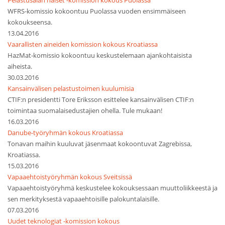
Pelastusalan naiset -komission kokous Puolassa
WFRS-komissio kokoontuu Puolassa vuoden ensimmäiseen
kokoukseensa.
13.04.2016
Vaarallisten aineiden komission kokous Kroatiassa
HazMat-komissio kokoontuu keskustelemaan ajankohtaisista
aiheista.
30.03.2016
Kansainvälisen pelastustoimen kuulumisia
CTIF:n presidentti Tore Eriksson esittelee kansainvälisen CTIF:n
toimintaa suomalaisedustajien ohella. Tule mukaan!
16.03.2016
Danube-työryhmän kokous Kroatiassa
Tonavan maihin kuuluvat jäsenmaat kokoontuvat Zagrebissa,
Kroatiassa.
15.03.2016
Vapaaehtoistyöryhmän kokous Sveitsissä
Vapaaehtoistyöryhmä keskustelee kokouksessaan muuttoliikkeestä ja
sen merkityksestä vapaaehtoisille palokuntalaisille.
07.03.2016
Uudet teknologiat -komission kokous