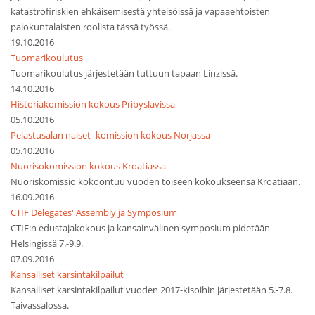
katastrofiriskien ehkäisemisestä yhteisöissä ja vapaaehtoisten
palokuntalaisten roolista tässä työssä.
19.10.2016
Tuomarikoulutus
Tuomarikoulutus järjestetään tuttuun tapaan Linzissä.
14.10.2016
Historiakomission kokous Pribyslavissa
05.10.2016
Pelastusalan naiset -komission kokous Norjassa
05.10.2016
Nuorisokomission kokous Kroatiassa
Nuoriskomissio kokoontuu vuoden toiseen kokoukseensa Kroatiaan.
16.09.2016
CTIF Delegates' Assembly ja Symposium
CTIF:n edustajakokous ja kansainvälinen symposium pidetään
Helsingissä 7.-9.9.
07.09.2016
Kansalliset karsintakilpailut
Kansalliset karsintakilpailut vuoden 2017-kisoihin järjestetään 5.-7.8.
Taivassalossa.