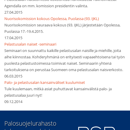
Agendalla on mm. komission presidentin valinta.
27.04.2015
Nuorisokomission kokous Opolessa, Puolassa (93. IJKL)
Nuorisokomission seuraava kokous (93. IJKL) järjestetään Opolessa,
Puolassa 17.-19.4.2015.
17.04.2015
Pelastusalan naiset -seminaari
Seminaari on suunnattu kaikille pelastusalan naisille ja miehille, joita
aihe kiinnostaa. Kohderyhmänä on erityisesti vapaaehtoisena tai työn
puolesta pelastustoimessa toimivat naiset. Seminaarin yhtenä
tarkoituksena on perustaa Suomeen oma pelastusalan naisverkosto.
06.03.2015
Palo- ja pelastusalan kansainväliset kuulumiset
Tule kuulemaan, mitkä asiat puhuttavat kansainvälistä palo- ja
pelastusalaa juuri nyt!
09.12.2014
​Palosuojelurahasto