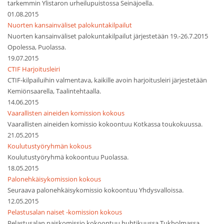
tarkemmin Ylistaron urheilupuistossa Seinäjoella.
01.08.2015
Nuorten kansainväliset palokuntakilpailut
Nuorten kansainväliset palokuntakilpailut järjestetään 19.-26.7.2015
Opolessa, Puolassa.
19.07.2015
CTIF Harjoitusleiri
CTIF-kilpailuihin valmentava, kaikille avoin harjoitusleiri järjestetään
Kemiönsaarella, Taalintehtaalla.
14.06.2015
Vaarallisten aineiden komission kokous
Vaarallisten aineiden komissio kokoontuu Kotkassa toukokuussa.
21.05.2015
Koulutustyöryhmän kokous
Koulutustyöryhmä kokoontuu Puolassa.
18.05.2015
Palonehkäisykomission kokous
Seuraava palonehkäisykomissio kokoontuu Yhdysvalloissa.
12.05.2015
Pelastusalan naiset -komission kokous
Pelastusalan naiskomissio kokoontuu huhtikuussa Tukholmassa.