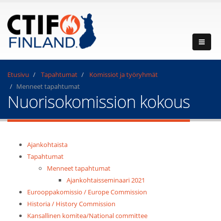
Etusivu
Tapahtumat
Komissiot ja työryhmät
Menneet tapahtumat
Nuorisokomission kokous
Ajankohtaista
Tapahtumat
Menneet tapahtumat
Ajankohtaisseminaari 2021
Eurooppakomissio / Europe Commission
Historia / History Commission
Kansallinen komitea/National committee