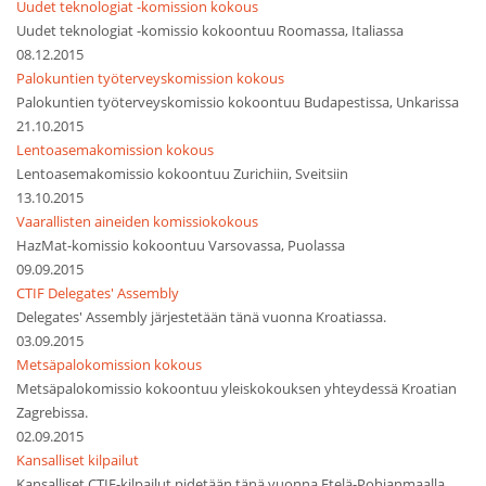
Uudet teknologiat -komission kokous
Uudet teknologiat -komissio kokoontuu Roomassa, Italiassa
08.12.2015
Palokuntien työterveyskomission kokous
Palokuntien työterveyskomissio kokoontuu Budapestissa, Unkarissa
21.10.2015
Lentoasemakomission kokous
Lentoasemakomissio kokoontuu Zurichiin, Sveitsiin
13.10.2015
Vaarallisten aineiden komissiokokous
HazMat-komissio kokoontuu Varsovassa, Puolassa
09.09.2015
CTIF Delegates' Assembly
Delegates' Assembly järjestetään tänä vuonna Kroatiassa.
03.09.2015
Metsäpalokomission kokous
Metsäpalokomissio kokoontuu yleiskokouksen yhteydessä Kroatian
Zagrebissa.
02.09.2015
Kansalliset kilpailut
Kansalliset CTIF-kilpailut pidetään tänä vuonna Etelä-Pohjanmaalla,