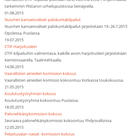
tarkemmin Ylistaron urheilupuistossa Seinäjoella.
01.08.2015
Nuorten kansainväliset palokuntakilpailut
Nuorten kansainväliset palokuntakilpailut järjestetään 19.-26.7.2015
Opolessa, Puolassa.
19.07.2015
CTIF Harjoitusleiri
CTIF-kilpailuihin valmentava, kaikille avoin harjoitusleiri järjestetään
Kemiönsaarella, Taalintehtaalla.
14.06.2015
Vaarallisten aineiden komission kokous
Vaarallisten aineiden komissio kokoontuu Kotkassa toukokuussa.
21.05.2015
Koulutustyöryhmän kokous
Koulutustyöryhmä kokoontuu Puolassa.
18.05.2015
Palonehkäisykomission kokous
Seuraava palonehkäisykomissio kokoontuu Yhdysvalloissa.
12.05.2015
Pelastusalan naiset -komission kokous