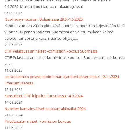
Vuoden 2025 kansalliset kisat käydään Naantalissa lauantaina
6.9.2025. Muista ilmoittautua mukaan ajoissa!
06.09.2025
Nuorisosymposium Bulgariassa 29.5.-1.6.2025
Kahden vuoden välein pidettävä nuorisosymposium järjestetään tänä
vuonna Bulgarian Sofiassa. Suomesta on valittu mukaan kolme
palokuntanuorta ja kaksi nuoriso-ohjaajaa.
29.05.2025
CTIF Pelastusalan naiset -komission kokous Suomessa
CTIF Pelastusalan naiset-komissio kokoontuu Suomessa maaliskuussa
2025.
11.03.2025
Lentoasemien pelastustoiminnan ajankohtaisseminaari 12.11.2024
Ilmailumuseossa
12.11.2024
Kansalliset CTIF-kilpailut Tuusulassa 14.9.2024
14.09.2024
Nuorten kansainväliset palokuntakilpailut 2024
21.07.2024
Pelastusalan naiset -komission kokous
11.06.2023