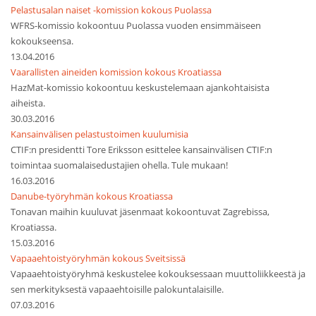
Pelastusalan naiset -komission kokous Puolassa
WFRS-komissio kokoontuu Puolassa vuoden ensimmäiseen
kokoukseensa.
13.04.2016
Vaarallisten aineiden komission kokous Kroatiassa
HazMat-komissio kokoontuu keskustelemaan ajankohtaisista
aiheista.
30.03.2016
Kansainvälisen pelastustoimen kuulumisia
CTIF:n presidentti Tore Eriksson esittelee kansainvälisen CTIF:n
toimintaa suomalaisedustajien ohella. Tule mukaan!
16.03.2016
Danube-työryhmän kokous Kroatiassa
Tonavan maihin kuuluvat jäsenmaat kokoontuvat Zagrebissa,
Kroatiassa.
15.03.2016
Vapaaehtoistyöryhmän kokous Sveitsissä
Vapaaehtoistyöryhmä keskustelee kokouksessaan muuttoliikkeestä ja
sen merkityksestä vapaaehtoisille palokuntalaisille.
07.03.2016