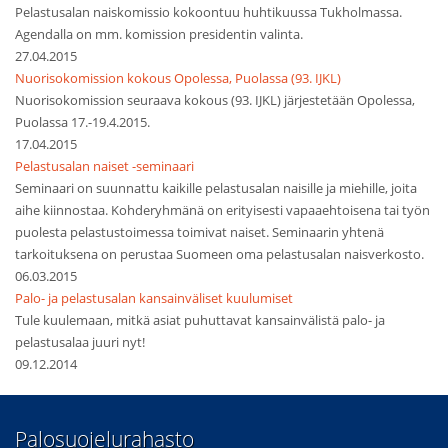
Pelastusalan naiskomissio kokoontuu huhtikuussa Tukholmassa.
Agendalla on mm. komission presidentin valinta.
27.04.2015
Nuorisokomission kokous Opolessa, Puolassa (93. IJKL)
Nuorisokomission seuraava kokous (93. IJKL) järjestetään Opolessa,
Puolassa 17.-19.4.2015.
17.04.2015
Pelastusalan naiset -seminaari
Seminaari on suunnattu kaikille pelastusalan naisille ja miehille, joita
aihe kiinnostaa. Kohderyhmänä on erityisesti vapaaehtoisena tai työn
puolesta pelastustoimessa toimivat naiset. Seminaarin yhtenä
tarkoituksena on perustaa Suomeen oma pelastusalan naisverkosto.
06.03.2015
Palo- ja pelastusalan kansainväliset kuulumiset
Tule kuulemaan, mitkä asiat puhuttavat kansainvälistä palo- ja
pelastusalaa juuri nyt!
09.12.2014
​Palosuojelurahasto