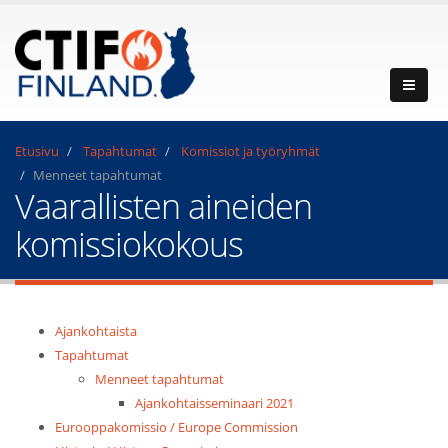
Etusivu
Tapahtumat
Komissiot ja työryhmät
Menneet tapahtumat
Vaarallisten aineiden
komissiokokous
Ajankohtaista
Tapahtumat
Menneet tapahtumat
Ajankohtaisseminaari 2021
Eurooppakomissio / Europe Commission