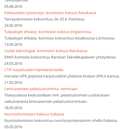
Taivassalossa.
05.08.2016
Palokuntien työterveys -komission kokous Ranskassa
Terveyskomissio kokoontuu 24.-25.6. Pariisissa.
24.06.2016
Tulipalojen ehkäisy -komission kokous Englannissa
Tulipalojen ehkäisy -komissio kokoontuu kesäkuussa Lontoossa.
13.06.2016
Uudet teknologiat -komission kokous Ranskassa
EANT-komissio kokoontuu Ranskan Tekniikkapäivien yhteydessä
24.05.2016
CTIF harjoitusleiri Hämeenkoskella
Herralan VPK järjestää harjoitusleirin yhdessä Kosken VPK:n kanssa.
21.05.2016
Lentoasemien pelastustoiminta -seminaari
Tilaisuudessa keskustellaan mm. pelastustoimen uudistuksen
vaikutuksesta lentoasemien pelastustoimintaan.
18.05.2016
Nuorisokomission kokous Italiassa
Nuorisokomissio kokoontuu nuorisosymposiumin ohella Italiassa.
05.05.2016