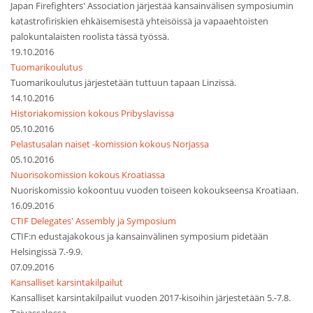
Japan Firefighters' Association järjestää kansainvälisen symposiumin
katastrofiriskien ehkäisemisestä yhteisöissä ja vapaaehtoisten
palokuntalaisten roolista tässä työssä.
19.10.2016
Tuomarikoulutus
Tuomarikoulutus järjestetään tuttuun tapaan Linzissä.
14.10.2016
Historiakomission kokous Pribyslavissa
05.10.2016
Pelastusalan naiset -komission kokous Norjassa
05.10.2016
Nuorisokomission kokous Kroatiassa
Nuoriskomissio kokoontuu vuoden toiseen kokoukseensa Kroatiaan.
16.09.2016
CTIF Delegates' Assembly ja Symposium
CTIF:n edustajakokous ja kansainvälinen symposium pidetään
Helsingissä 7.-9.9.
07.09.2016
Kansalliset karsintakilpailut
Kansalliset karsintakilpailut vuoden 2017-kisoihin järjestetään 5.-7.8.