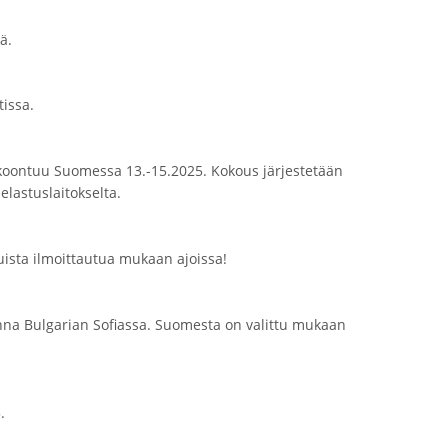
sä.
tissa.
okoontuu Suomessa 13.-15.2025. Kokous järjestetään
lastuslaitokselta.
ista ilmoittautua mukaan ajoissa!
na Bulgarian Sofiassa. Suomesta on valittu mukaan
.