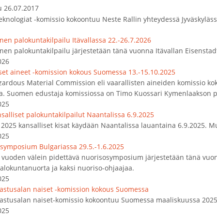
u 26.07.2017
eknologiat -komissio kokoontuu Neste Rallin yhteydessä Jyväskyläs
nen palokuntakilpailu Itävallassa 22.-26.7.2026
nen palokuntakilpailu järjestetään tänä vuonna Itävallan Eisenstad
026
iset aineet -komission kokous Suomessa 13.-15.10.2025
zardous Material Commission eli vaarallisten aineiden komissio k
a. Suomen edustaja komissiossa on Timo Kuossari Kymenlaakson pe
025
salliset palokuntakilpailut Naantalissa 6.9.2025
2025 kansalliset kisat käydään Naantalissa lauantaina 6.9.2025. Mu
025
symposium Bulgariassa 29.5.-1.6.2025
vuoden välein pidettävä nuorisosymposium järjestetään tänä vuon
alokuntanuorta ja kaksi nuoriso-ohjaajaa.
025
lastusalan naiset -komission kokous Suomessa
lastusalan naiset-komissio kokoontuu Suomessa maaliskuussa 2025
025