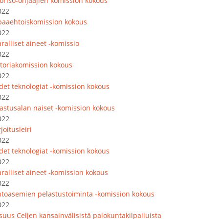
oriso-ohjaajien komission kokous
022
paaehtoiskomission kokous
022
ralliset aineet -komissio
022
storiakomission kokous
022
det teknologiat -komission kokous
022
lastusalan naiset -komission kokous
022
joitusleiri
022
det teknologiat -komission kokous
022
ralliset aineet -komission kokous
022
ntoasemien pelastustoiminta -komission kokous
022
isuus Celjen kansainvälisistä palokuntakilpailuista