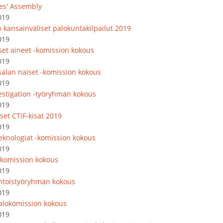
es' Assembly
019
 kansainväliset palokuntakilpailut 2019
019
iset aineet -komission kokous
019
salan naiset -komission kokous
019
vestigation -työryhmän kokous
019
set CTIF-kisat 2019
019
eknologiat -komission kokous
019
komission kokous
019
toistyöryhmän kokous
019
lokomission kokous
019