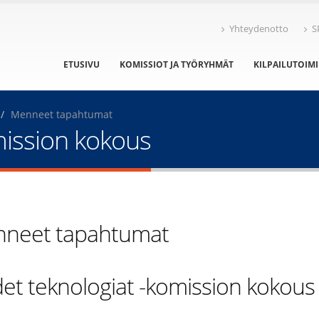
Yhteydenotto
S
ETUSIVU
KOMISSIOT JA TYÖRYHMÄT
KILPAILUTOIM
Menneet tapahtumat
mission kokous
neet tapahtumat
et teknologiat -komission kokous