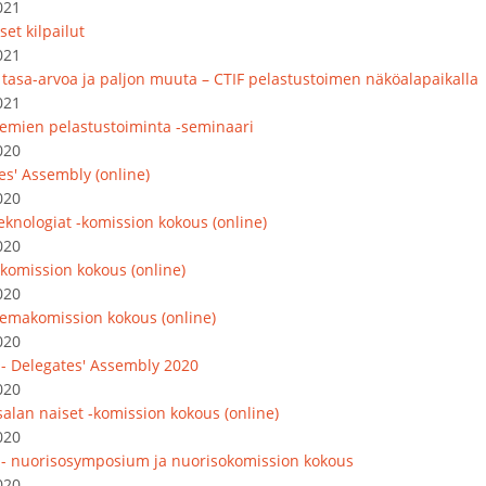
021
set kilpailut
021
, tasa-arvoa ja paljon muuta – CTIF pelastustoimen näköalapaikalla
021
emien pelastustoiminta -seminaari
020
es' Assembly (online)
020
eknologiat -komission kokous (online)
020
komission kokous (online)
020
emakomission kokous (online)
020
 - Delegates' Assembly 2020
020
salan naiset -komission kokous (online)
020
 - nuorisosymposium ja nuorisokomission kokous
020