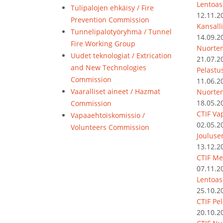
Lentoas
Tulipalojen ehkäisy / Fire
12.11.2
Prevention Commission
Kansalli
Tunnelipalotyöryhmä / Tunnel
14.09.2
Fire Working Group
Nuorten
Uudet teknologiat / Extrication
21.07.2
and New Technologies
Pelastu
Commission
11.06.2
Vaaralliset aineet / Hazmat
Nuorte
18.05.2
Commission
CTIF Va
Vapaaehtoiskomissio /
02.05.2
Volunteers Commission
Jouluse
13.12.2
CTIF Me
07.11.2
Lentoas
25.10.2
CTIF Pel
20.10.2