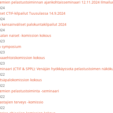
emien pelastustoiminnan ajankohtaisseminaari 12.11.2024 Ilmail
024
set CTIF-kilpailut Tuusulassa 14.9.2024
024
 kansainväliset palokuntakilpailut 2024
024
salan naiset -komission kokous
023
n symposium
023
paaehtoiskomission kokous
023
minaari (CTIF & SPPL): Venäjän hyökkäyssota pelastustoimen näkök
022
tsäpalokomission kokous
022
emien pelastustoiminta -seminaari
022
astajien terveys -komissio
022