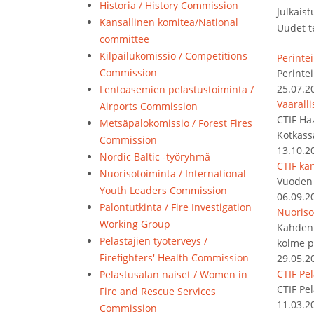
Historia / History Commission
Julkaist
Kansallinen komitea/National
Uudet t
committee
Kilpailukomissio / Competitions
Perintei
Commission
Perintei
25.07.2
Lentoasemien pelastustoiminta /
Vaarall
Airports Commission
CTIF Ha
Metsäpalokomissio / Forest Fires
Kotkass
Commission
13.10.2
Nordic Baltic -työryhmä
CTIF kan
Nuorisotoiminta / International
Vuoden 
Youth Leaders Commission
06.09.2
Palontutkinta / Fire Investigation
Nuoriso
Working Group
Kahden 
Pelastajien työterveys /
kolme p
Firefighters' Health Commission
29.05.2
CTIF Pe
Pelastusalan naiset / Women in
CTIF Pe
Fire and Rescue Services
11.03.2
Commission