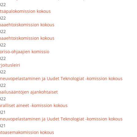
022
tsäpalokomission kokous
022
paaehtoiskomission kokous
022
paaehtoiskomission kokous
022
oriso-ohjaajien komissio
022
joitusleiri
022
oneuvopelastaminen ja Uudet Teknologiat -komission kokous
022
lpailusääntöjen ajankohtaiset
022
ralliset aineet -komission kokous
021
oneuvopelastaminen ja Uudet Teknologiat -komission kokous
021
ntoasemakomission kokous