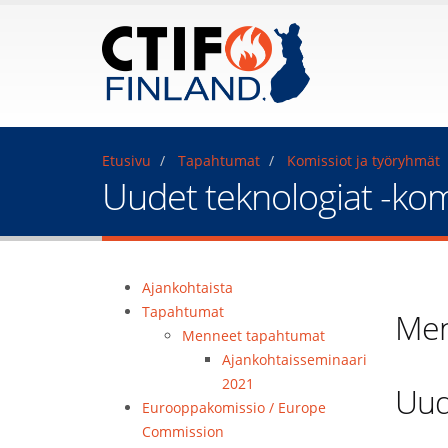
Etusivu
Tapahtumat
Komissiot ja työryhmät
Uudet teknologiat -ko
Ajankohtaista
Tapahtumat
Men
Menneet tapahtumat
Ajankohtaisseminaari
2021
Uud
Eurooppakomissio / Europe
Commission