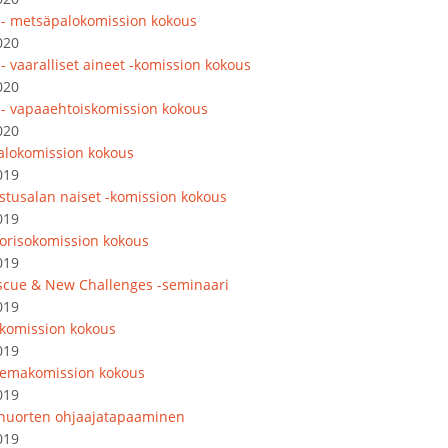
 - metsäpalokomission kokous
020
- vaaralliset aineet -komission kokous
020
 - vapaaehtoiskomission kokous
020
lokomission kokous
019
astusalan naiset -komission kokous
019
orisokomission kokous
019
escue & New Challenges -seminaari
019
akomission kokous
019
emakomission kokous
019
nuorten ohjaajatapaaminen
019