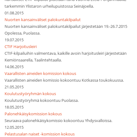
tarkemmin Ylistaron urheilupuistossa Seinäjoella.
01.08.2015
Nuorten kansainväliset palokuntakilpailut
Nuorten kansainväliset palokuntakilpailut järjestetään 19.-26.7.2015
Opolessa, Puolassa.
19.07.2015
CTIF Harjoitusleiri
CTIF-kilpailuihin valmentava, kaikille avoin harjoitusleiri järjestetään
Kemiönsaarella, Taalintehtaalla.
14.06.2015
Vaarallisten aineiden komission kokous
Vaarallisten aineiden komissio kokoontuu Kotkassa toukokuussa.
21.05.2015
Koulutustyöryhmän kokous
Koulutustyöryhmä kokoontuu Puolassa.
18.05.2015
Palonehkäisykomission kokous
Seuraava palonehkäisykomissio kokoontuu Yhdysvalloissa.
12.05.2015
Pelastusalan naiset -komission kokous