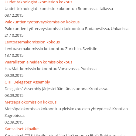
Uudet teknologiat -komission kokous
Uudet teknologiat -komissio kokoontuu Roomassa, Italiassa
08.12.2015
Palokuntien työterveyskomission kokous
Palokuntien työterveyskomissio kokoontuu Budapestissa, Unkarissa
21.10.2015
Lentoasemakomission kokous
Lentoasemakomissio kokoontuu Zurichiin, Sveitsiin
13.10.2015
Vaarallisten aineiden komissiokokous
HazMat-komissio kokoontuu Varsovassa, Puolassa
09.09.2015
CTIF Delegates' Assembly
Delegates' Assembly järjestetään tänä vuonna Kroatiassa.
03.09.2015
Metsäpalokomission kokous
Metsäpalokomissio kokoontuu yleiskokouksen yhteydessä Kroatian
Zagrebissa.
02.09.2015
Kansalliset kilpailut
Kansalliset CTIF-kilpailut pidetään tänä vuonna Etelä-Pohjanmaalla,