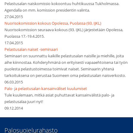
Pelastusalan naiskomissio kokoontuu huhtikuussa Tukholmassa.
Agendalla on mm. komission presidentin valinta.
27.04.2015
Nuorisokomission kokous Opolessa, Puolassa (93. IJKL)
Nuorisokomission seuraava kokous (93. IJKL) järjestetään Opolessa,
Puolassa 17.-19.4.2015.
17.04.2015
Pelastusalan naiset -seminaari
Seminaari on suunnattu kaikille pelastusalan naisille ja miehille, joita
aihe kiinnostaa. Kohderyhmänä on erityisesti vapaaehtoisena tai työn
puolesta pelastustoimessa toimivat naiset. Seminaarin yhtenä
tarkoituksena on perustaa Suomeen oma pelastusalan naisverkosto.
06.03.2015
Palo- ja pelastusalan kansainväliset kuulumiset
Tule kuulemaan, mitkä asiat puhuttavat kansainvälistä palo- ja
pelastusalaa juuri nyt!
09.12.2014
​Palosuojelurahasto