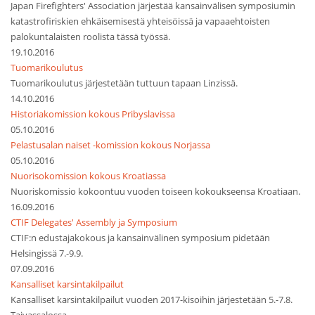
Japan Firefighters' Association järjestää kansainvälisen symposiumin
katastrofiriskien ehkäisemisestä yhteisöissä ja vapaaehtoisten
palokuntalaisten roolista tässä työssä.
19.10.2016
Tuomarikoulutus
Tuomarikoulutus järjestetään tuttuun tapaan Linzissä.
14.10.2016
Historiakomission kokous Pribyslavissa
05.10.2016
Pelastusalan naiset -komission kokous Norjassa
05.10.2016
Nuorisokomission kokous Kroatiassa
Nuoriskomissio kokoontuu vuoden toiseen kokoukseensa Kroatiaan.
16.09.2016
CTIF Delegates' Assembly ja Symposium
CTIF:n edustajakokous ja kansainvälinen symposium pidetään
Helsingissä 7.-9.9.
07.09.2016
Kansalliset karsintakilpailut
Kansalliset karsintakilpailut vuoden 2017-kisoihin järjestetään 5.-7.8.