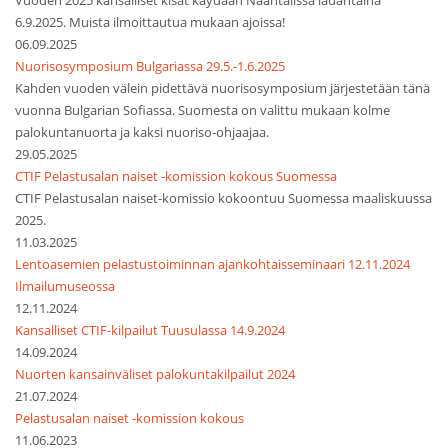
Vuoden 2025 kansalliset kisat käydään Naantalissa lauantaina
6.9.2025. Muista ilmoittautua mukaan ajoissa!
06.09.2025
Nuorisosymposium Bulgariassa 29.5.-1.6.2025
Kahden vuoden välein pidettävä nuorisosymposium järjestetään tänä
vuonna Bulgarian Sofiassa. Suomesta on valittu mukaan kolme
palokuntanuorta ja kaksi nuoriso-ohjaajaa.
29.05.2025
CTIF Pelastusalan naiset -komission kokous Suomessa
CTIF Pelastusalan naiset-komissio kokoontuu Suomessa maaliskuussa
2025.
11.03.2025
Lentoasemien pelastustoiminnan ajankohtaisseminaari 12.11.2024
Ilmailumuseossa
12.11.2024
Kansalliset CTIF-kilpailut Tuusulassa 14.9.2024
14.09.2024
Nuorten kansainväliset palokuntakilpailut 2024
21.07.2024
Pelastusalan naiset -komission kokous
11.06.2023