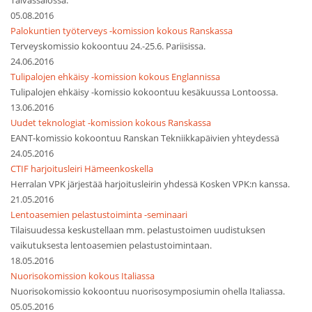
Taivassalossa.
05.08.2016
Palokuntien työterveys -komission kokous Ranskassa
Terveyskomissio kokoontuu 24.-25.6. Pariisissa.
24.06.2016
Tulipalojen ehkäisy -komission kokous Englannissa
Tulipalojen ehkäisy -komissio kokoontuu kesäkuussa Lontoossa.
13.06.2016
Uudet teknologiat -komission kokous Ranskassa
EANT-komissio kokoontuu Ranskan Tekniikkapäivien yhteydessä
24.05.2016
CTIF harjoitusleiri Hämeenkoskella
Herralan VPK järjestää harjoitusleirin yhdessä Kosken VPK:n kanssa.
21.05.2016
Lentoasemien pelastustoiminta -seminaari
Tilaisuudessa keskustellaan mm. pelastustoimen uudistuksen
vaikutuksesta lentoasemien pelastustoimintaan.
18.05.2016
Nuorisokomission kokous Italiassa
Nuorisokomissio kokoontuu nuorisosymposiumin ohella Italiassa.
05.05.2016