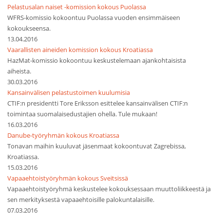
Pelastusalan naiset -komission kokous Puolassa
WFRS-komissio kokoontuu Puolassa vuoden ensimmäiseen
kokoukseensa.
13.04.2016
Vaarallisten aineiden komission kokous Kroatiassa
HazMat-komissio kokoontuu keskustelemaan ajankohtaisista
aiheista.
30.03.2016
Kansainvälisen pelastustoimen kuulumisia
CTIF:n presidentti Tore Eriksson esittelee kansainvälisen CTIF:n
toimintaa suomalaisedustajien ohella. Tule mukaan!
16.03.2016
Danube-työryhmän kokous Kroatiassa
Tonavan maihin kuuluvat jäsenmaat kokoontuvat Zagrebissa,
Kroatiassa.
15.03.2016
Vapaaehtoistyöryhmän kokous Sveitsissä
Vapaaehtoistyöryhmä keskustelee kokouksessaan muuttoliikkeestä ja
sen merkityksestä vapaaehtoisille palokuntalaisille.
07.03.2016