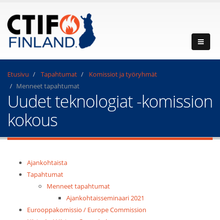
Etusivu
Tapahtumat
Komissiot ja työryhmät
Menneet tapahtumat
Uudet teknologiat -komission
kokous
Ajankohtaista
Tapahtumat
Menneet tapahtumat
Ajankohtaisseminaari 2021
Eurooppakomissio / Europe Commission