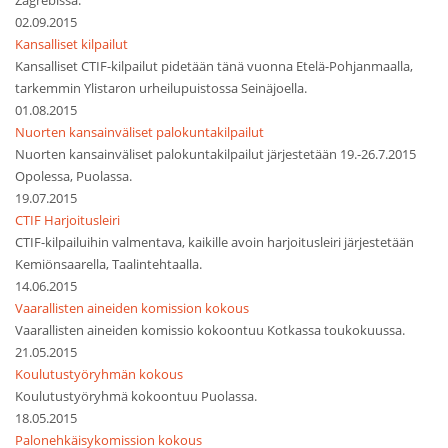
Zagrebissa.
02.09.2015
Kansalliset kilpailut
Kansalliset CTIF-kilpailut pidetään tänä vuonna Etelä-Pohjanmaalla,
tarkemmin Ylistaron urheilupuistossa Seinäjoella.
01.08.2015
Nuorten kansainväliset palokuntakilpailut
Nuorten kansainväliset palokuntakilpailut järjestetään 19.-26.7.2015
Opolessa, Puolassa.
19.07.2015
CTIF Harjoitusleiri
CTIF-kilpailuihin valmentava, kaikille avoin harjoitusleiri järjestetään
Kemiönsaarella, Taalintehtaalla.
14.06.2015
Vaarallisten aineiden komission kokous
Vaarallisten aineiden komissio kokoontuu Kotkassa toukokuussa.
21.05.2015
Koulutustyöryhmän kokous
Koulutustyöryhmä kokoontuu Puolassa.
18.05.2015
Palonehkäisykomission kokous