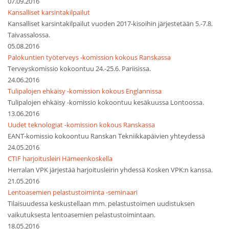
07.09.2016
Kansalliset karsintakilpailut
Kansalliset karsintakilpailut vuoden 2017-kisoihin järjestetään 5.-7.8.
Taivassalossa.
05.08.2016
Palokuntien työterveys -komission kokous Ranskassa
Terveyskomissio kokoontuu 24.-25.6. Pariisissa.
24.06.2016
Tulipalojen ehkäisy -komission kokous Englannissa
Tulipalojen ehkäisy -komissio kokoontuu kesäkuussa Lontoossa.
13.06.2016
Uudet teknologiat -komission kokous Ranskassa
EANT-komissio kokoontuu Ranskan Tekniikkapäivien yhteydessä
24.05.2016
CTIF harjoitusleiri Hämeenkoskella
Herralan VPK järjestää harjoitusleirin yhdessä Kosken VPK:n kanssa.
21.05.2016
Lentoasemien pelastustoiminta -seminaari
Tilaisuudessa keskustellaan mm. pelastustoimen uudistuksen
vaikutuksesta lentoasemien pelastustoimintaan.
18.05.2016