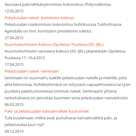
Seuraava palonehkäisykomissio kokoontuu Yhdysvalloissa.
12.05.2015
Pelastusalan naiset -komission kokous
Pelastusalan naiskomissio kokoontuu huhtikuussa Tukholmassa.
Agendalla on mm. komission presidentin valinta.
27.04.2015
Nuorisokomission kokous Opolessa, Puolassa (93. IJKL)
Nuorisokomission seuraava kokous (93. IJKL) järjestetään Opolessa,
Puolassa 17.-19.4.2015.
17.04.2015
Pelastusalan naiset -seminaari
Seminaari on suunnattu kaikille pelastusalan naisille ja miehille, joita
aihe kiinnostaa. Kohderyhmänä on erityisesti vapaaehtoisena tai työn
puolesta pelastustoimessa toimivat naiset. Seminaarin yhtenä
tarkoituksena on perustaa Suomeen oma pelastusalan naisverkosto.
06.03.2015
Palo- ja pelastusalan kansainväliset kuulumiset
Tule kuulemaan, mitkä asiat puhuttavat kansainvälistä palo- ja
pelastusalaa juuri nyt!
09.12.2014