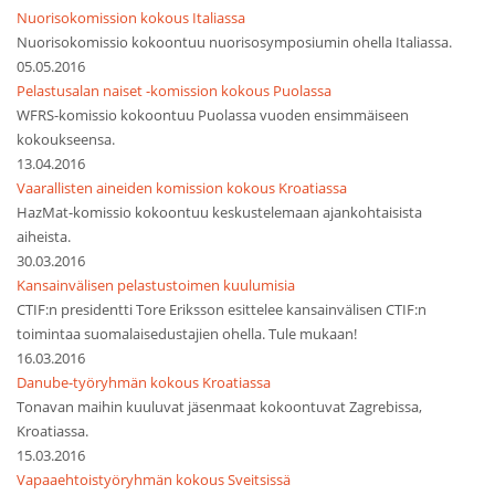
Nuorisokomission kokous Italiassa
Nuorisokomissio kokoontuu nuorisosymposiumin ohella Italiassa.
05.05.2016
Pelastusalan naiset -komission kokous Puolassa
WFRS-komissio kokoontuu Puolassa vuoden ensimmäiseen
kokoukseensa.
13.04.2016
Vaarallisten aineiden komission kokous Kroatiassa
HazMat-komissio kokoontuu keskustelemaan ajankohtaisista
aiheista.
30.03.2016
Kansainvälisen pelastustoimen kuulumisia
CTIF:n presidentti Tore Eriksson esittelee kansainvälisen CTIF:n
toimintaa suomalaisedustajien ohella. Tule mukaan!
16.03.2016
Danube-työryhmän kokous Kroatiassa
Tonavan maihin kuuluvat jäsenmaat kokoontuvat Zagrebissa,
Kroatiassa.
15.03.2016
Vapaaehtoistyöryhmän kokous Sveitsissä