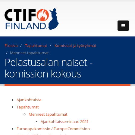
Etusivu
Tapahtumat
Komissiot ja työryhmät
Menneet tapahtumat
Pelastusalan naiset -
komission kokous
Ajankohtaista
Tapahtumat
Menneet tapahtumat
Ajankohtaisseminaari 2021
Eurooppakomissio / Europe Commission