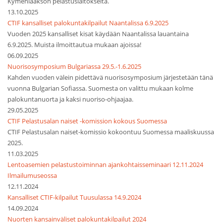
Kymenlaakson pelastuslaitokselta.
13.10.2025
CTIF kansalliset palokuntakilpailut Naantalissa 6.9.2025
Vuoden 2025 kansalliset kisat käydään Naantalissa lauantaina
6.9.2025. Muista ilmoittautua mukaan ajoissa!
06.09.2025
Nuorisosymposium Bulgariassa 29.5.-1.6.2025
Kahden vuoden välein pidettävä nuorisosymposium järjestetään tänä
vuonna Bulgarian Sofiassa. Suomesta on valittu mukaan kolme
palokuntanuorta ja kaksi nuoriso-ohjaajaa.
29.05.2025
CTIF Pelastusalan naiset -komission kokous Suomessa
CTIF Pelastusalan naiset-komissio kokoontuu Suomessa maaliskuussa
2025.
11.03.2025
Lentoasemien pelastustoiminnan ajankohtaisseminaari 12.11.2024
Ilmailumuseossa
12.11.2024
Kansalliset CTIF-kilpailut Tuusulassa 14.9.2024
14.09.2024
Nuorten kansainväliset palokuntakilpailut 2024