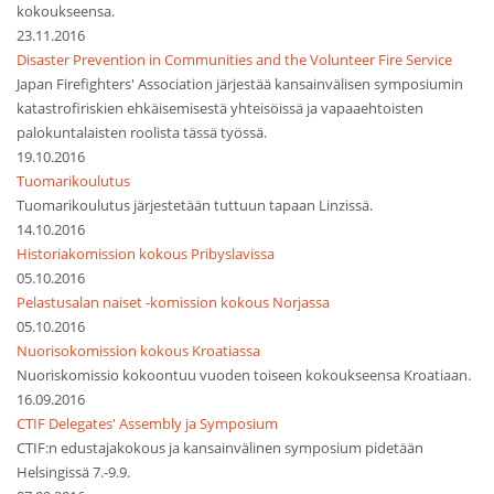
kokoukseensa.
23.11.2016
Disaster Prevention in Communities and the Volunteer Fire Service
Japan Firefighters' Association järjestää kansainvälisen symposiumin
katastrofiriskien ehkäisemisestä yhteisöissä ja vapaaehtoisten
palokuntalaisten roolista tässä työssä.
19.10.2016
Tuomarikoulutus
Tuomarikoulutus järjestetään tuttuun tapaan Linzissä.
14.10.2016
Historiakomission kokous Pribyslavissa
05.10.2016
Pelastusalan naiset -komission kokous Norjassa
05.10.2016
Nuorisokomission kokous Kroatiassa
Nuoriskomissio kokoontuu vuoden toiseen kokoukseensa Kroatiaan.
16.09.2016
CTIF Delegates' Assembly ja Symposium
CTIF:n edustajakokous ja kansainvälinen symposium pidetään
Helsingissä 7.-9.9.