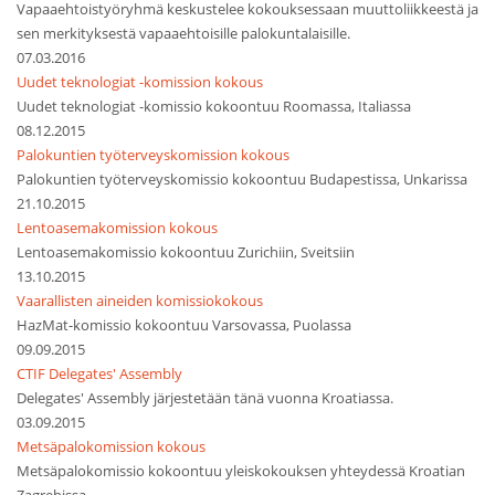
Vapaaehtoistyöryhmä keskustelee kokouksessaan muuttoliikkeestä ja
sen merkityksestä vapaaehtoisille palokuntalaisille.
07.03.2016
Uudet teknologiat -komission kokous
Uudet teknologiat -komissio kokoontuu Roomassa, Italiassa
08.12.2015
Palokuntien työterveyskomission kokous
Palokuntien työterveyskomissio kokoontuu Budapestissa, Unkarissa
21.10.2015
Lentoasemakomission kokous
Lentoasemakomissio kokoontuu Zurichiin, Sveitsiin
13.10.2015
Vaarallisten aineiden komissiokokous
HazMat-komissio kokoontuu Varsovassa, Puolassa
09.09.2015
CTIF Delegates' Assembly
Delegates' Assembly järjestetään tänä vuonna Kroatiassa.
03.09.2015
Metsäpalokomission kokous
Metsäpalokomissio kokoontuu yleiskokouksen yhteydessä Kroatian