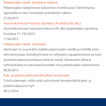
Pelastusalan naiset -komission kokous
Pelastusalan naiskomissio kokoontuu huhtikuussa Tukholmassa.
Agendalla on mm. komission presidentin valinta.
27.04.2015
Nuorisokomission kokous Opolessa, Puolassa (93. IJKL)
Nuorisokomission seuraava kokous (93. IJKL) järjestetään Opolessa,
Puolassa 17.-19.4.2015.
17.04.2015
Pelastusalan naiset -seminaari
Seminaari on suunnattu kaikille pelastusalan naisille ja miehille, joita
aihe kiinnostaa. Kohderyhmänä on erityisesti vapaaehtoisena tai työn
puolesta pelastustoimessa toimivat naiset. Seminaarin yhtenä
tarkoituksena on perustaa Suomeen oma pelastusalan naisverkosto.
06.03.2015
Palo- ja pelastusalan kansainväliset kuulumiset
Tule kuulemaan, mitkä asiat puhuttavat kansainvälistä palo- ja
pelastusalaa juuri nyt!
09.12.2014