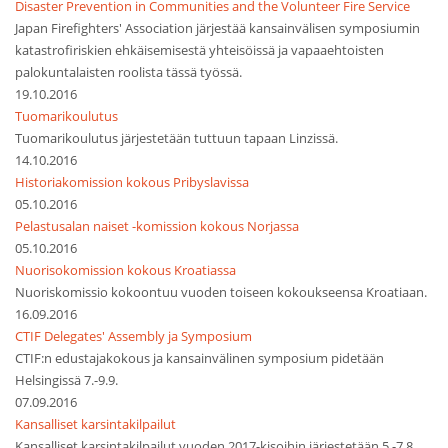
Disaster Prevention in Communities and the Volunteer Fire Service
Japan Firefighters' Association järjestää kansainvälisen symposiumin
katastrofiriskien ehkäisemisestä yhteisöissä ja vapaaehtoisten
palokuntalaisten roolista tässä työssä.
19.10.2016
Tuomarikoulutus
Tuomarikoulutus järjestetään tuttuun tapaan Linzissä.
14.10.2016
Historiakomission kokous Pribyslavissa
05.10.2016
Pelastusalan naiset -komission kokous Norjassa
05.10.2016
Nuorisokomission kokous Kroatiassa
Nuoriskomissio kokoontuu vuoden toiseen kokoukseensa Kroatiaan.
16.09.2016
CTIF Delegates' Assembly ja Symposium
CTIF:n edustajakokous ja kansainvälinen symposium pidetään
Helsingissä 7.-9.9.
07.09.2016
Kansalliset karsintakilpailut
Kansalliset karsintakilpailut vuoden 2017-kisoihin järjestetään 5.-7.8.