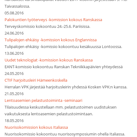
Taivassalossa.
05.08.2016
Palokuntien työterveys -komission kokous Ranskassa
Terveyskomissio kokoontuu 24.-25.6. Pariisissa.
24.06.2016
Tulipalojen ehkäisy -komission kokous Englannissa
Tulipalojen ehkäisy -komissio kokoontuu kesäkuussa Lontoossa.
13.06.2016
Uudet teknologiat -komission kokous Ranskassa
EANT-komissio kokoontuu Ranskan Tekniikkapäivien yhteydessä
24.05.2016
CTIF harjoitusleiri Hämeenkoskella
Herralan VPK järjestää harjoitusleirin yhdessä Kosken VPK:n kanssa.
21.05.2016
Lentoasemien pelastustoiminta -seminaari
Tilaisuudessa keskustellaan mm. pelastustoimen uudistuksen
vaikutuksesta lentoasemien pelastustoimintaan.
18.05.2016
Nuorisokomission kokous Italiassa
Nuorisokomissio kokoontuu nuorisosymposiumin ohella Italiassa.