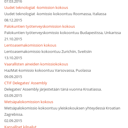
07.03.2016
Uudet teknologiat -komission kokous
Uudet teknologiat -komissio kokoontuu Roomassa, Italiassa
08.12.2015
Palokuntien työterveyskomission kokous
Palokuntien työterveyskomissio kokoontuu Budapestissa, Unkarissa
21.10.2015
Lentoasemakomission kokous
Lentoasemakomissio kokoontuu Zurichiin, Sveitsiin
13.10.2015
Vaarallisten aineiden komissiokokous
HazMat-komissio kokoontuu Varsovassa, Puolassa
09.09.2015
CTIF Delegates' Assembly
Delegates' Assembly järjestetään tänä vuonna Kroatiassa.
03.09.2015
Metsäpalokomission kokous
Metsäpalokomissio kokoontuu yleiskokouksen yhteydessä Kroatian
Zagrebissa.
02.09.2015
Kansalliset kilpailut