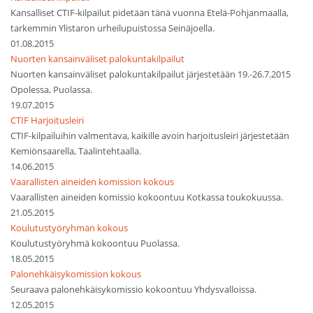
Kansalliset CTIF-kilpailut pidetään tänä vuonna Etelä-Pohjanmaalla,
tarkemmin Ylistaron urheilupuistossa Seinäjoella.
01.08.2015
Nuorten kansainväliset palokuntakilpailut
Nuorten kansainväliset palokuntakilpailut järjestetään 19.-26.7.2015
Opolessa, Puolassa.
19.07.2015
CTIF Harjoitusleiri
CTIF-kilpailuihin valmentava, kaikille avoin harjoitusleiri järjestetään
Kemiönsaarella, Taalintehtaalla.
14.06.2015
Vaarallisten aineiden komission kokous
Vaarallisten aineiden komissio kokoontuu Kotkassa toukokuussa.
21.05.2015
Koulutustyöryhmän kokous
Koulutustyöryhmä kokoontuu Puolassa.
18.05.2015
Palonehkäisykomission kokous
Seuraava palonehkäisykomissio kokoontuu Yhdysvalloissa.
12.05.2015