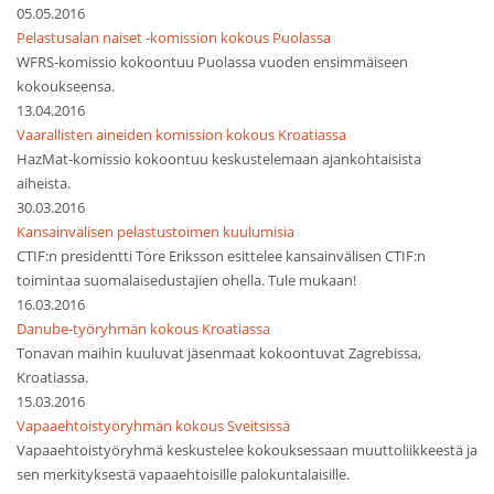
05.05.2016
Pelastusalan naiset -komission kokous Puolassa
WFRS-komissio kokoontuu Puolassa vuoden ensimmäiseen
kokoukseensa.
13.04.2016
Vaarallisten aineiden komission kokous Kroatiassa
HazMat-komissio kokoontuu keskustelemaan ajankohtaisista
aiheista.
30.03.2016
Kansainvälisen pelastustoimen kuulumisia
CTIF:n presidentti Tore Eriksson esittelee kansainvälisen CTIF:n
toimintaa suomalaisedustajien ohella. Tule mukaan!
16.03.2016
Danube-työryhmän kokous Kroatiassa
Tonavan maihin kuuluvat jäsenmaat kokoontuvat Zagrebissa,
Kroatiassa.
15.03.2016
Vapaaehtoistyöryhmän kokous Sveitsissä
Vapaaehtoistyöryhmä keskustelee kokouksessaan muuttoliikkeestä ja
sen merkityksestä vapaaehtoisille palokuntalaisille.