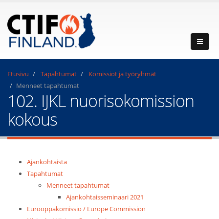
Etusivu
Tapahtumat
Komissiot ja työryhmät
Menneet tapahtumat
102. IJKL nuorisokomission
kokous
Ajankohtaista
Tapahtumat
Menneet tapahtumat
Ajankohtaisseminaari 2021
Eurooppakomissio / Europe Commission