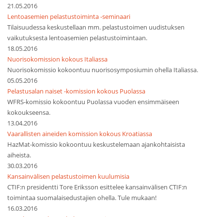
21.05.2016
Lentoasemien pelastustoiminta -seminaari
Tilaisuudessa keskustellaan mm. pelastustoimen uudistuksen
vaikutuksesta lentoasemien pelastustoimintaan.
18.05.2016
Nuorisokomission kokous Italiassa
Nuorisokomissio kokoontuu nuorisosymposiumin ohella Italiassa.
05.05.2016
Pelastusalan naiset -komission kokous Puolassa
WFRS-komissio kokoontuu Puolassa vuoden ensimmäiseen
kokoukseensa.
13.04.2016
Vaarallisten aineiden komission kokous Kroatiassa
HazMat-komissio kokoontuu keskustelemaan ajankohtaisista
aiheista.
30.03.2016
Kansainvälisen pelastustoimen kuulumisia
CTIF:n presidentti Tore Eriksson esittelee kansainvälisen CTIF:n
toimintaa suomalaisedustajien ohella. Tule mukaan!
16.03.2016