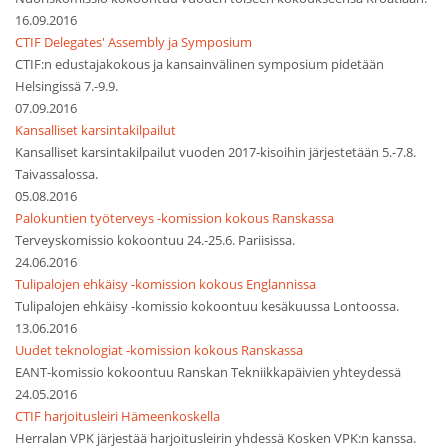
16.09.2016
CTIF Delegates' Assembly ja Symposium
CTIF:n edustajakokous ja kansainvälinen symposium pidetään
Helsingissä 7.-9.9.
07.09.2016
Kansalliset karsintakilpailut
Kansalliset karsintakilpailut vuoden 2017-kisoihin järjestetään 5.-7.8.
Taivassalossa.
05.08.2016
Palokuntien työterveys -komission kokous Ranskassa
Terveyskomissio kokoontuu 24.-25.6. Pariisissa.
24.06.2016
Tulipalojen ehkäisy -komission kokous Englannissa
Tulipalojen ehkäisy -komissio kokoontuu kesäkuussa Lontoossa.
13.06.2016
Uudet teknologiat -komission kokous Ranskassa
EANT-komissio kokoontuu Ranskan Tekniikkapäivien yhteydessä
24.05.2016
CTIF harjoitusleiri Hämeenkoskella
Herralan VPK järjestää harjoitusleirin yhdessä Kosken VPK:n kanssa.