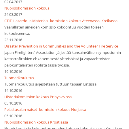
02.04.2017
Nuorisokomission kokous
24.03.2017
CTIF Hazardous Materials -komission kokous Ateenassa, Kreikassa
Vaarallisten aineiden komissio kokoontuu vuoden toiseen
kokoukseensa.
23.11.2016
Disaster Prevention in Communities and the Volunteer Fire Service
Japan Firefighters' Association järjestää kansainvälisen symposiumin
katastrofiriskien ehkäisemisestä yhteisöissä ja vapaaehtoisten
palokuntalaisten roolista tässä työssä.
19.10.2016
Tuomarikoulutus
Tuomarikoulutus järjestetään tuttuun tapaan Linzissä.
14.10.2016
Historiakomission kokous Pribyslavissa
05.10.2016
Pelastusalan naiset -komission kokous Norjassa
05.10.2016
Nuorisokomission kokous Kroatiassa
Nuoriskomissio kokoontuu vuoden toiseen kokoukseensa Kroatiaan.