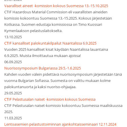
Vaaralliset aineet -komission kokous Suomessa 13.-15.10.2025
CTIF Hazardous Material Commission eli vaarallisten aineiden
komissio kokoontuu Suomessa 13.-15.2025. Kokous järjestetään
Kotkassa. Suomen edustaja komissiossa on Timo Kuossari
Kymenlaakson pelastuslaitokselta.
13.10.2025
CTIF kansalliset palokuntakilpailut Naantalissa 6.9.2025
Vuoden 2025 kansalliset kisat käydään Naantalissa lauantaina
6.9.2025. Muista ilmoittautua mukaan ajoissa!
06.09.2025
Nuorisosymposium Bulgariassa 29.5.-1.6.2025
Kahden vuoden välein pidettävä nuorisosymposium järjestetään tänä
vuonna Bulgarian Sofiassa. Suomesta on valittu mukaan kolme
palokuntanuorta ja kaksi nuoriso-ohjaajaa.
29.05.2025
CTIF Pelastusalan naiset -komission kokous Suomessa
CTIF Pelastusalan naiset-komissio kokoontuu Suomessa maaliskuussa
2025.
11.03.2025
Lentoasemien pelastustoiminnan ajankohtaisseminaari 12.11.2024