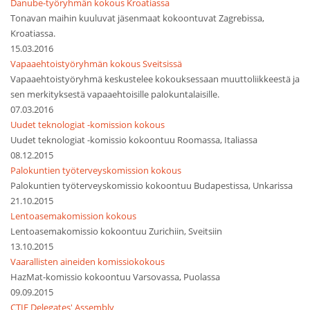
Danube-työryhmän kokous Kroatiassa
Tonavan maihin kuuluvat jäsenmaat kokoontuvat Zagrebissa,
Kroatiassa.
15.03.2016
Vapaaehtoistyöryhmän kokous Sveitsissä
Vapaaehtoistyöryhmä keskustelee kokouksessaan muuttoliikkeestä ja
sen merkityksestä vapaaehtoisille palokuntalaisille.
07.03.2016
Uudet teknologiat -komission kokous
Uudet teknologiat -komissio kokoontuu Roomassa, Italiassa
08.12.2015
Palokuntien työterveyskomission kokous
Palokuntien työterveyskomissio kokoontuu Budapestissa, Unkarissa
21.10.2015
Lentoasemakomission kokous
Lentoasemakomissio kokoontuu Zurichiin, Sveitsiin
13.10.2015
Vaarallisten aineiden komissiokokous
HazMat-komissio kokoontuu Varsovassa, Puolassa
09.09.2015
CTIF Delegates' Assembly