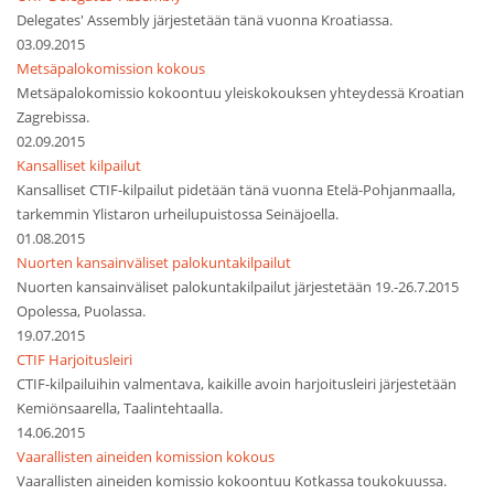
Delegates' Assembly järjestetään tänä vuonna Kroatiassa.
03.09.2015
Metsäpalokomission kokous
Metsäpalokomissio kokoontuu yleiskokouksen yhteydessä Kroatian
Zagrebissa.
02.09.2015
Kansalliset kilpailut
Kansalliset CTIF-kilpailut pidetään tänä vuonna Etelä-Pohjanmaalla,
tarkemmin Ylistaron urheilupuistossa Seinäjoella.
01.08.2015
Nuorten kansainväliset palokuntakilpailut
Nuorten kansainväliset palokuntakilpailut järjestetään 19.-26.7.2015
Opolessa, Puolassa.
19.07.2015
CTIF Harjoitusleiri
CTIF-kilpailuihin valmentava, kaikille avoin harjoitusleiri järjestetään
Kemiönsaarella, Taalintehtaalla.
14.06.2015
Vaarallisten aineiden komission kokous
Vaarallisten aineiden komissio kokoontuu Kotkassa toukokuussa.