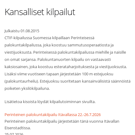
Kansalliset kilpailut
Julkaistu 01.08.2015
CTIF-kilpailussa Suomessa kilpaillaan Perinteisessä
palokuntakilpailussa, joka koostuu sammutusoperaatiosta ja
viestijuoksusta. Perinteisessä palokuntakilpailussa miehille ja naisille
on omat sarjansa. Palokuntanuorten kilpailu on vastaavasti
kaksiosainen, joka koostuu esterataharjoituksesta ja viestijuoksusta.
Lisäksi viime vuotiseen tapaan järjestetään 100 m estejuoksu
(palokuntaurheilu). Estejuoksu suoritetaan kansainvälisistä säännöistä
poiketen yksilökilpailuna.
Lisätietoa kisoista löydät kilpailutoiminnan sivuilta.
Perinteinen palokuntakilpailu Itävallassa 22.-26.7.2026
Perinteinen palokuntakilpailu järjestetään tänä vuonna Itävallan
Eisenstadtissa.
25.07.2026