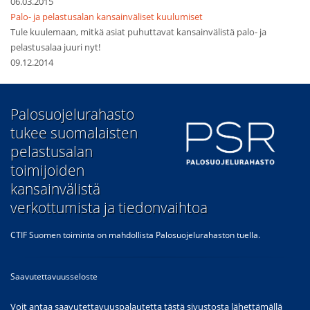
06.03.2015
Palo- ja pelastusalan kansainväliset kuulumiset
Tule kuulemaan, mitkä asiat puhuttavat kansainvälistä palo- ja
pelastusalaa juuri nyt!
09.12.2014
​Palosuojelurahasto
tukee suomalaisten
pelastusalan
toimijoiden
kansainvälistä
verkottumista ja tiedonvaihtoa
CTIF Suomen toiminta on mahdollista Palosuojelurahaston tuella.
Saavutettavuusseloste
Voit antaa saavutettavuuspalautetta tästä sivustosta lähettämällä