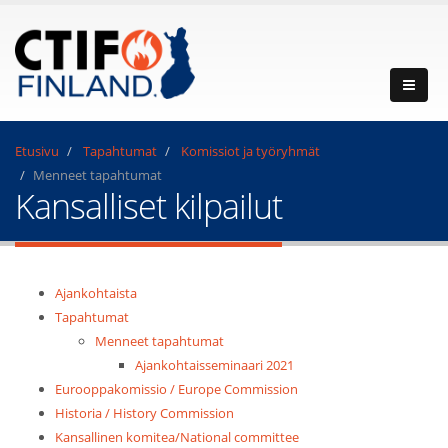
Etusivu
Tapahtumat
Komissiot ja työryhmät
Menneet tapahtumat
Kansalliset kilpailut
Ajankohtaista
Tapahtumat
Menneet tapahtumat
Ajankohtaisseminaari 2021
Eurooppakomissio / Europe Commission
Historia / History Commission
Kansallinen komitea/National committee